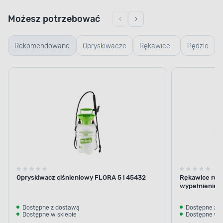
Możesz potrzebować
Rekomendowane
Opryskiwacze
Rękawice
Pędzle
i akcesoria
robocze i
ogrodowe
Opryskiwacz ciśnieniowy FLORA 5 l 45432
Rękawice robo
wypełnienie z
Dostępne z dostawą
Dostępne z 
Dostępne w sklepie
Dostępne w s