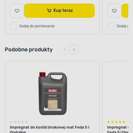
Kup teraz
Dodaj do porównania
Dodaj do
Podobne produkty
Impregnat do kostki brukowej mat Feda 5 l
Impregnat do 
Onduline
Feda 5 l Ondul