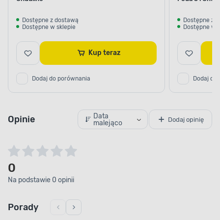
Dostępne z dostawą
Dostępne z 
Dostępne w sklepie
Dostępne w s
Kup teraz
Dodaj do porównania
Dodaj do
Data
Opinie
Dodaj opinię
malejąco
0
Na podstawie 0 opinii
Porady