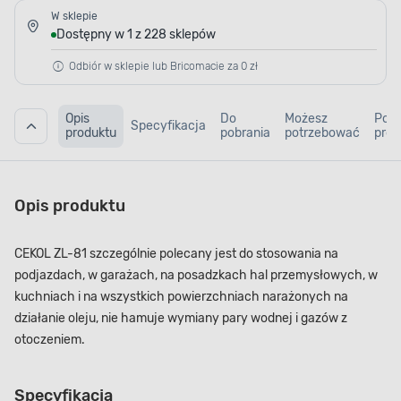
W sklepie
Dostępny w 1 z 228 sklepów
Odbiór w sklepie lub Bricomacie za 0 zł
Opis
Do
Możesz
Pod
Specyfikacja
produktu
pobrania
potrzebować
prod
Opis produktu
CEKOL ZL-81 szczególnie polecany jest do stosowania na
podjazdach, w garażach, na posadzkach hal przemysłowych, w
kuchniach i na wszystkich powierzchniach narażonych na
działanie oleju, nie hamuje wymiany pary wodnej i gazów z
otoczeniem.
Specyfikacja