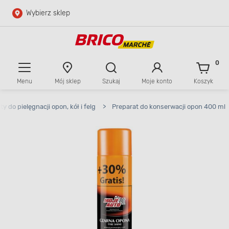
Wybierz sklep
Przejdź do głównej zawartości
Przejdź do wyszukiwarki
0
Menu
Mój sklep
Szukaj
Moje konto
Koszyk
Przejdź do kontaktu
y do pielęgnacji opon, kół i felg
>
Preparat do konserwacji opon 400 ml