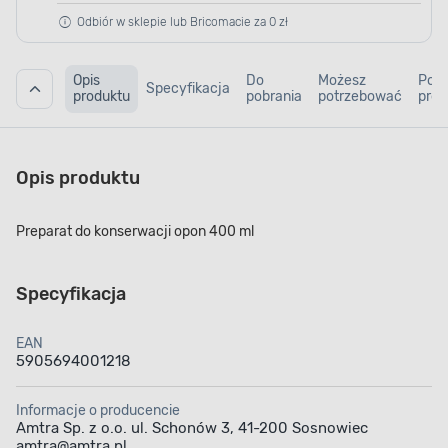
Odbiór w sklepie lub Bricomacie za 0 zł
Opis
Do
Możesz
Pod
Specyfikacja
produktu
pobrania
potrzebować
prod
Opis produktu
Preparat do konserwacji opon 400 ml
Specyfikacja
EAN
5905694001218
Informacje o producencie
Amtra Sp. z o.o. ul. Schonów 3, 41-200 Sosnowiec
amtra@amtra.pl