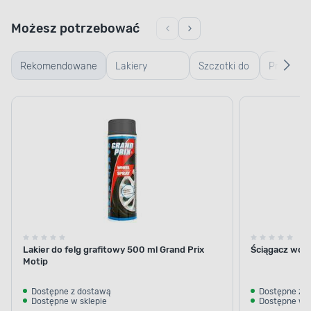
Możesz potrzebować
Rekomendowane
Lakiery
Szczotki do
Preparat
samochodowe
mycia
do
samochodu
usuwania
trudnych
zabrudze
Lakier do felg grafitowy 500 ml Grand Prix
Ściągacz wo
Motip
Dostępne z dostawą
Dostępne z 
Dostępne w sklepie
Dostępne w s