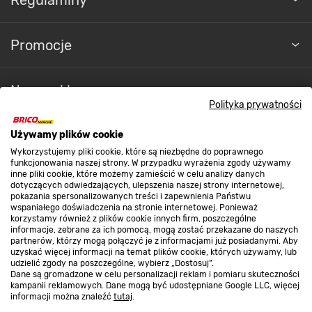
Promocje
Nasze sklepy
Polityka prywatności
O nas
Używamy plików cookie
Wykorzystujemy pliki cookie, które są niezbędne do poprawnego
funkcjonowania naszej strony. W przypadku wyrażenia zgody używamy
inne pliki cookie, które możemy zamieścić w celu analizy danych
Kontakt do sklepu
dotyczących odwiedzających, ulepszenia naszej strony internetowej,
pokazania spersonalizowanych treści i zapewnienia Państwu
wspaniałego doświadczenia na stronie internetowej. Ponieważ
korzystamy również z plików cookie innych firm, poszczególne
Strefa biznesu
informacje, zebrane za ich pomocą, mogą zostać przekazane do naszych
partnerów, którzy mogą połączyć je z informacjami już posiadanymi. Aby
uzyskać więcej informacji na temat plików cookie, których używamy, lub
udzielić zgody na poszczególne, wybierz „Dostosuj”.
Dane są gromadzone w celu personalizacji reklam i pomiaru skuteczności
Dołącz do nas
kampanii reklamowych. Dane mogą być udostępniane Google LLC, więcej
informacji można znaleźć
tutaj
.