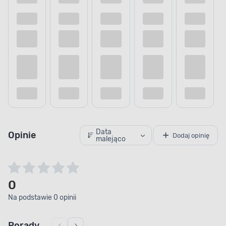
Data
Opinie
Dodaj opinię
malejąco
0
Na podstawie 0 opinii
Porady