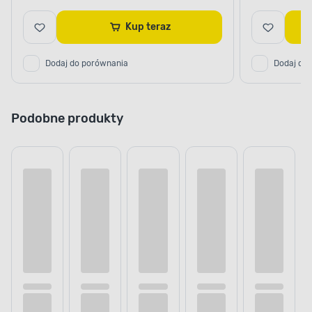
Kup teraz
Dodaj do porównania
Dodaj do
Podobne produkty