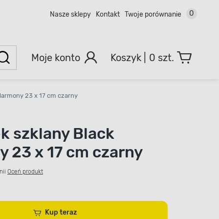
0
Nasze sklepy
Kontakt
Twoje porównanie
Moje konto
0 szt.
Harmony 23 x 17 cm czarny
k szklany Black
 23 x 17 cm czarny
nii
Oceń produkt
Kup teraz