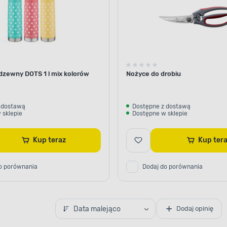
dzewny DOTS 1 l mix kolorów
Nożyce do drobiu
 dostawą
Dostępne z dostawą
 sklepie
Dostępne w sklepie
Kup teraz
Kup ter
o porównania
Dodaj do porównania
Data malejąco
Dodaj opinię