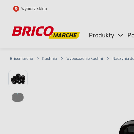
Wybierz sklep
Przejdź do głównej zawartości
Przejdź do wyszukiwarki
Produkty
Po
Przejdź do kontaktu
Bricomarché
>
Kuchnia
>
Wyposażenie kuchni
>
Naczynia d