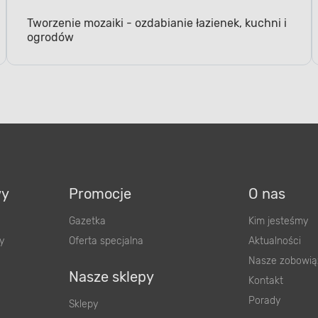
Tworzenie mozaiki - ozdabianie łazienek, kuchni i
ogrodów
wy
Promocje
O nas
Gazetka
Kim jesteśmy
y
Oferta specjalna
Aktualności
Nasze zobowią
Nasze sklepy
Kontakt
Porady
Sklepy