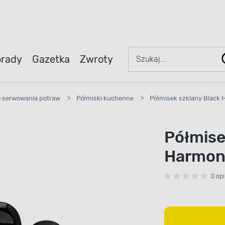
rady
Gazetka
Zwroty
o serwowania potraw
>
Półmiski kuchenne
>
Półmisek szklany Black 
Półmise
Harmony
0 opi