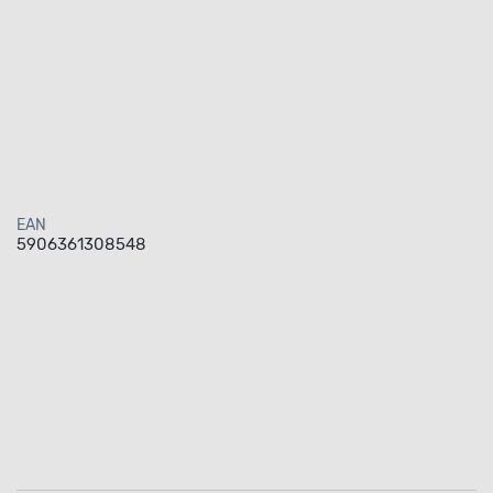
EAN
5906361308548