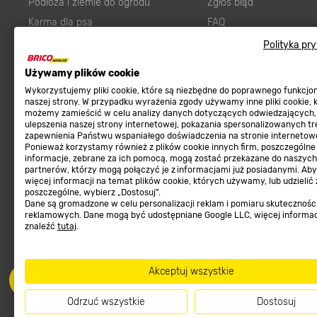
Podłoża i ziemie do ogrodu
Zgłoś błąd
Karma dla psa
FAQ
Ogród
Prawny obowiązek zape
Polityka pr
Farby wewnętrzne białe
zgodności towaru z um
Używamy plików cookie
Elektryka
Program Brico PRO
Wykorzystujemy pliki cookie, które są niezbędne do poprawnego funkcj
Panele
naszej strony. W przypadku wyrażenia zgody używamy inne pliki cookie, 
możemy zamieścić w celu analizy danych dotyczących odwiedzających,
Regulaminy
Elektronarzędzia
ulepszenia naszej strony internetowej, pokazania spersonalizowanych tre
zapewnienia Państwu wspaniałego doświadczenia na stronie internetowe
Płytki
Regulaminy
Ponieważ korzystamy również z plików cookie innych firm, poszczególne
informacje, zebrane za ich pomocą, mogą zostać przekazane do naszych
Panele podłogowe
Polityka prywatności
partnerów, którzy mogą połączyć je z informacjami już posiadanymi. Ab
Płyty OSB/HDF
więcej informacji na temat plików cookie, których używamy, lub udzielić
poszczególne, wybierz „Dostosuj”.
Grabie do ogrodu
Dane są gromadzone w celu personalizacji reklam i pomiaru skutecznośc
reklamowych. Dane mogą być udostępniane Google LLC, więcej informa
znaleźć
tutaj
.
Akceptuj wszystkie
Dołącz do nas
Met
Odrzuć wszystkie
Dostosuj