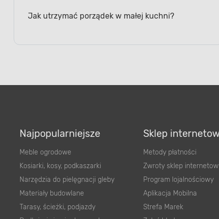
Jak utrzymać porządek w małej kuchni?
Najpopularniejsze
Sklep interneto
Meble ogrodowe
Metody płatności
Kosiarki, kosy, podkaszarki
Zwroty sklep internetow
Narzędzia do pielęgnacji gleby
Program lojalnościowy
Materiały budowlane
Aplikacja Mobilna
Tarasy, ścieżki, podjazdy
Strefa Marek