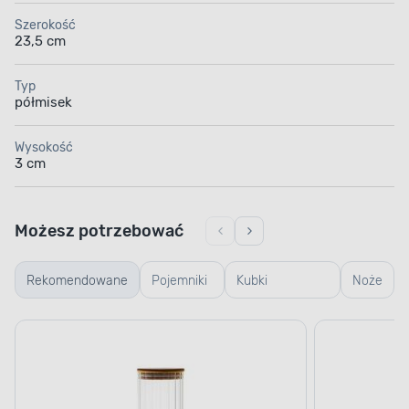
Szerokość
23,5 cm
Typ
półmisek
Wysokość
3 cm
Możesz potrzebować
Rekomendowane
Pojemniki
Kubki
Noże
szklane
termiczne i
termosy