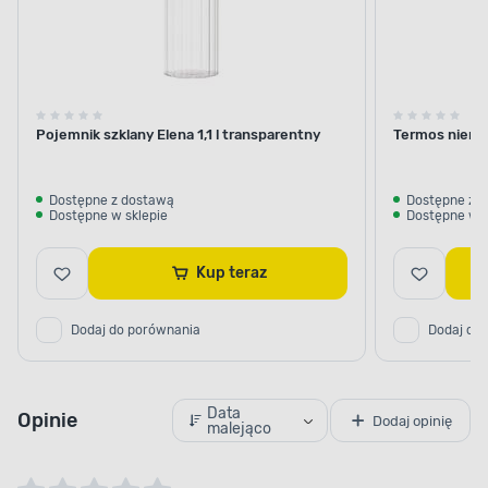
Pojemnik szklany Elena 1,1 l transparentny
Termos nierdz
Dostępne z dostawą
Dostępne z 
Dostępne w sklepie
Dostępne w s
Kup teraz
Dodaj do porównania
Dodaj do
Data
Opinie
Dodaj opinię
malejąco