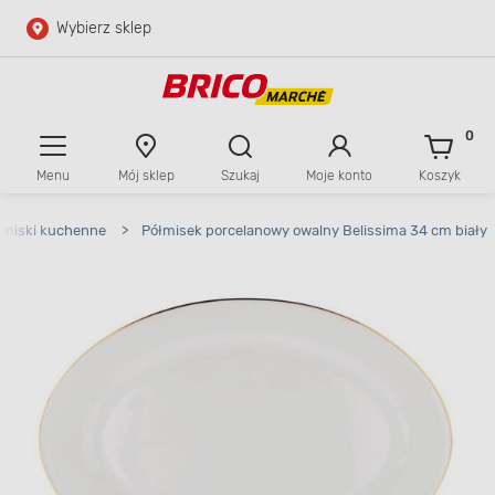
Wybierz sklep
Przejdź do głównej zawartości
Przejdź do wyszukiwarki
0
Menu
Mój sklep
Szukaj
Moje konto
Koszyk
Przejdź do kontaktu
łmiski kuchenne
>
Półmisek porcelanowy owalny Belissima 34 cm biały