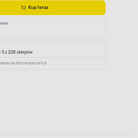
Kup teraz
nline
 3 z 228 sklepów
lepie lub Bricomacie za 0 zł