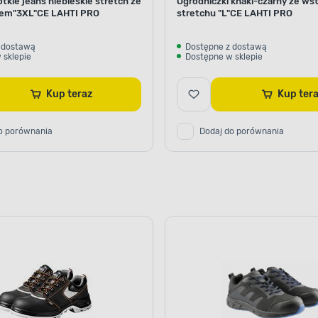
tkie jeans niebieskie stretch ze
Ogrodniczki khaki-czarny ze ws
em"3XL"CE LAHTI PRO
stretchu "L"CE LAHTI PRO
 dostawą
Dostępne z dostawą
 sklepie
Dostępne w sklepie
Kup teraz
Kup te
o porównania
Dodaj do porównania