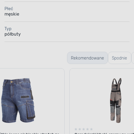
Płeć
męskie
Typ
półbuty
Rekomendowane
Spodnie
robocze