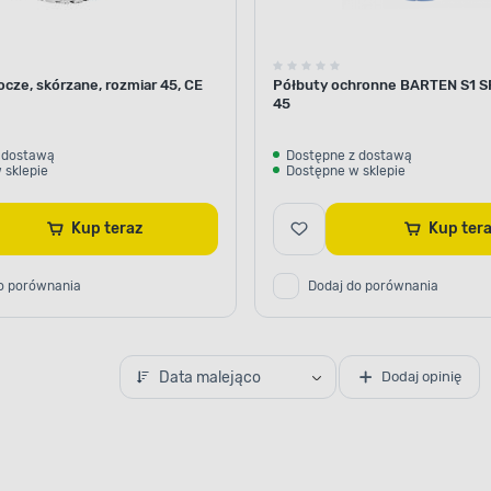
cze, skórzane, rozmiar 45, CE
Półbuty ochronne BARTEN S1 S
45
 dostawą
Dostępne z dostawą
 sklepie
Dostępne w sklepie
Kup teraz
Kup te
o porównania
Dodaj do porównania
Data malejąco
Dodaj opinię