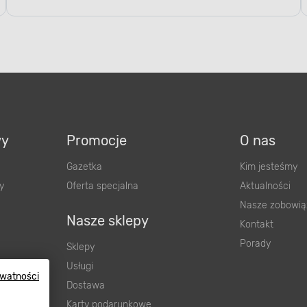
wy
Promocje
O nas
Gazetka
Kim jesteśmy
y
Oferta specjalna
Aktualności
Nasze zobowią
Nasze sklepy
Kontakt
Porady
Sklepy
Usługi
ywatności
Dostawa
wnienia
Karty podarunkowe