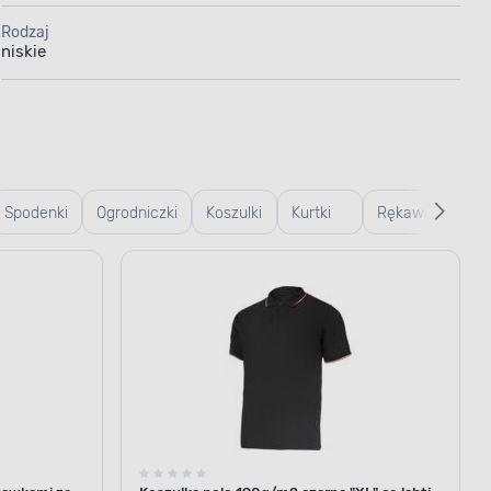
Rodzaj
niskie
Spodenki
Ogrodniczki
Koszulki
Kurtki
Rękawice
Wk
robocze
robocze
robocze
robocze i
d
ogrodowe
b