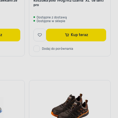
tawkami ze
Koszulka polo 190g/m2 czarna "XL" ce lahti
pro
Dostępne z dostawą
Dostępne w sklepie
raz
Kup teraz
Dodaj do porównania