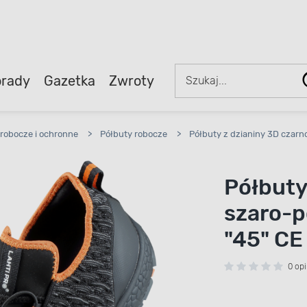
rady
Gazetka
Zwroty
robocze i ochronne
>
Półbuty robocze
>
Półbuty z dzianiny 3D czar
Półbuty
szaro-
"45" CE
0 opi