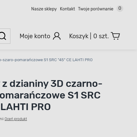
0
Nasze sklepy
Kontakt
Twoje porównanie
Moje konto
0 szt.
no-szaro-pomarańczowe S1 SRC "45" CE LAHTI PRO
 z dzianiny 3D czarno-
pomarańczowe S1 SRC
 LAHTI PRO
nii
Oceń produkt