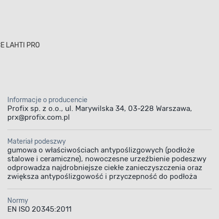
CE LAHTI PRO
Informacje o producencie
Profix sp. z o.o., ul. Marywilska 34, 03-228 Warszawa,
prx@profix.com.pl
Materiał podeszwy
gumowa o właściwościach antypoślizgowych (podłoże
stalowe i ceramiczne), nowoczesne urzeźbienie podeszwy
odprowadza najdrobniejsze ciekłe zanieczyszczenia oraz
zwiększa antypoślizgowość i przyczepność do podłoża
Normy
EN ISO 20345:2011