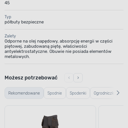
45
Typ
półbuty bezpieczne
Zalety
Odporne na olej napędowy, absorpcję energii w części
piętowej, zabudowaną piętę, właściwości
antyelektrostatyczne. Obuwie nie posiada elementów
metalowych.
Możesz potrzebować
Rekomendowane
Spodnie
Spodenki
Ogrodniczki
Kos
robocze
robocze
ro