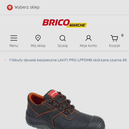
Wybierz sklep
Przejdź do głównej zawartości
Przejdź do wyszukiwarki
0
Menu
Mój sklep
Szukaj
Moje konto
Koszyk
Przejdź do kontaktu
>
Półbuty obuwie bezpieczne LAHTI PRO LPPOMB skórzane czarne 45