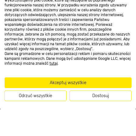
Wykorzystujemy pliki cookie, które są niezbędne do poprawnego
Kontakt do sklepu
funkcjonowania naszej strony. W przypadku wyrażenia zgody używamy
inne pliki cookie, które możemy zamieścić w celu analizy danych
dotyczących odwiedzających, ulepszenia naszej strony internetowej,
pokazania spersonalizowanych treści i zapewnienia Państwu
Strefa biznesu
wspaniałego doświadczenia na stronie internetowej. Ponieważ
korzystamy również z plików cookie innych firm, poszczególne
informacje, zebrane za ich pomocą, mogą zostać przekazane do naszych
partnerów, którzy mogą połączyć je z informacjami już posiadanymi. Aby
uzyskać więcej informacji na temat plików cookie, których używamy, lub
udzielić zgody na poszczególne, wybierz „Dostosuj”.
Dołącz do nas
Dane są gromadzone w celu personalizacji reklam i pomiaru skuteczności
kampanii reklamowych. Dane mogą być udostępniane Google LLC, więcej
informacji można znaleźć
tutaj
.
Metody płatności
Akceptuj wszystkie
Odrzuć wszystkie
Dostosuj
Informacje handlowe o towarach i ich cenach podane na stronach serwisu:
Kup teraz
https://www.bricomarche.pl/
nie stanowią oferty, a są wyłącznie
zaproszeniem do zawarcia umowy w rozumieniu art. 71 Kodeksu cywilnego.