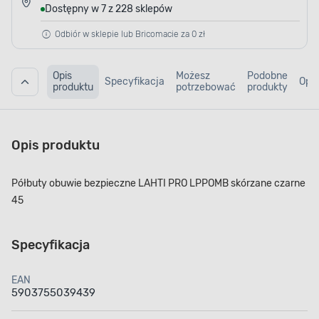
Dostępny w 7 z 228 sklepów
Odbiór w sklepie lub Bricomacie za 0 zł
Opis
Możesz
Podobne
Specyfikacja
Opin
produktu
potrzebować
produkty
Opis produktu
Półbuty obuwie bezpieczne LAHTI PRO LPPOMB skórzane czarne
45
Specyfikacja
EAN
5903755039439