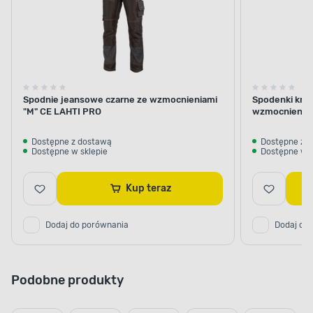
Spodnie jeansowe czarne ze wzmocnieniami
Spodenki krót
"M" CE LAHTI PRO
wzmocnienie
Dostępne z dostawą
Dostępne z 
Dostępne w sklepie
Dostępne w s
Kup teraz
Dodaj do porównania
Dodaj do
Podobne produkty