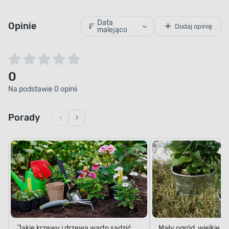
Data
Opinie
Dodaj opinię
malejąco
0
Na podstawie 0 opinii
Porady
Jakie krzewy i drzewa warto sadzić
Mały ogród, wielkie 
jesienią?