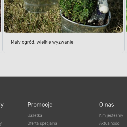
Mały ogród, wielkie wyzwanie
wy
Promocje
O nas
Gazetka
Kim jesteśmy
y
Oferta specjalna
Aktualności