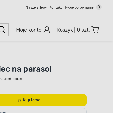
0
Nasze sklepy
Kontakt
Twoje porównanie
Moje konto
0 szt.
ec na parasol
nii
Oceń produkt
Kup teraz