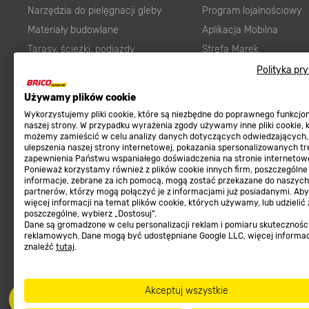
Narzędzia do pielęgnacji gleby
Program lojalnościowy
Materiały budowlane
Aplikacja Mobilna
Tarasy, ścieżki, podjazdy
Strefa Marek
Podłoża i ziemie do ogrodu
Zgłoś błąd
Polityka pr
Karma dla psa
FAQ
Używamy plików cookie
Ogród
Prawny obowiązek zape
Wykorzystujemy pliki cookie, które są niezbędne do poprawnego funkcj
Farby wewnętrzne białe
zgodności towaru z um
naszej strony. W przypadku wyrażenia zgody używamy inne pliki cookie, 
możemy zamieścić w celu analizy danych dotyczących odwiedzających,
Elektryka
Program Brico PRO
ulepszenia naszej strony internetowej, pokazania spersonalizowanych tre
zapewnienia Państwu wspaniałego doświadczenia na stronie internetowe
Panele
Ponieważ korzystamy również z plików cookie innych firm, poszczególne
Regulaminy
informacje, zebrane za ich pomocą, mogą zostać przekazane do naszych
Elektronarzędzia
partnerów, którzy mogą połączyć je z informacjami już posiadanymi. Ab
Płytki
więcej informacji na temat plików cookie, których używamy, lub udzielić
Regulaminy
poszczególne, wybierz „Dostosuj”.
Panele podłogowe
Dane są gromadzone w celu personalizacji reklam i pomiaru skutecznośc
Polityka prywatności
reklamowych. Dane mogą być udostępniane Google LLC, więcej informa
Płyty OSB/HDF
znaleźć
tutaj
.
Grabie do ogrodu
Akceptuj wszystkie