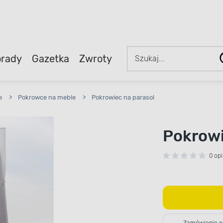
rady
Gazetka
Zwroty
e
>
Pokrowce na meble
>
Pokrowiec na parasol
Pokrowi
0 opi