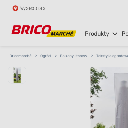
Wybierz sklep
Przejdź do głównej zawartości
Przejdź do wyszukiwarki
Produkty
Po
Przejdź do kontaktu
Bricomarché
>
Ogród
>
Balkony i tarasy
>
Tekstylia ogrodow