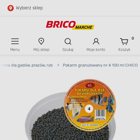
Wybierz sklep
Przejdź do głównej zawartości
Przejdź do wyszukiwarki
0
Menu
Mój sklep
Szukaj
Moje konto
Koszyk
Przejdź do kontaktu
arma dla gadów, płazów, ryb
>
Pokarm granulowany nr 4 100 ml CHICO