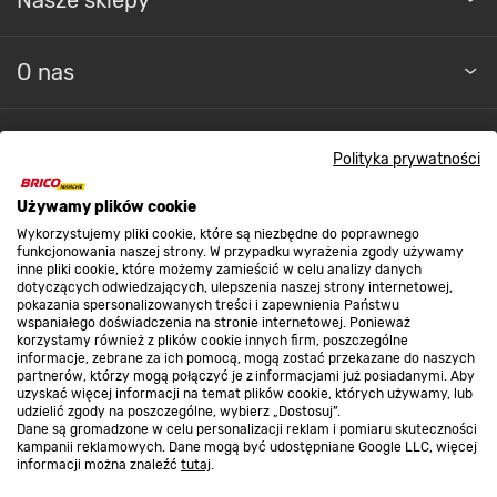
O nas
Kontakt do sklepu
Polityka prywatności
Używamy plików cookie
Strefa biznesu
Wykorzystujemy pliki cookie, które są niezbędne do poprawnego
funkcjonowania naszej strony. W przypadku wyrażenia zgody używamy
inne pliki cookie, które możemy zamieścić w celu analizy danych
dotyczących odwiedzających, ulepszenia naszej strony internetowej,
Dołącz do nas
pokazania spersonalizowanych treści i zapewnienia Państwu
wspaniałego doświadczenia na stronie internetowej. Ponieważ
korzystamy również z plików cookie innych firm, poszczególne
informacje, zebrane za ich pomocą, mogą zostać przekazane do naszych
partnerów, którzy mogą połączyć je z informacjami już posiadanymi. Aby
uzyskać więcej informacji na temat plików cookie, których używamy, lub
udzielić zgody na poszczególne, wybierz „Dostosuj”.
Metody płatności
Dane są gromadzone w celu personalizacji reklam i pomiaru skuteczności
kampanii reklamowych. Dane mogą być udostępniane Google LLC, więcej
informacji można znaleźć
tutaj
.