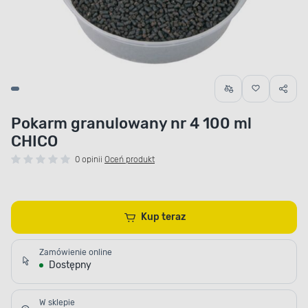
Pokarm granulowany nr 4 100 ml
CHICO
0 opinii
Oceń produkt
Kup teraz
Zamówienie online
Dostępny
W sklepie