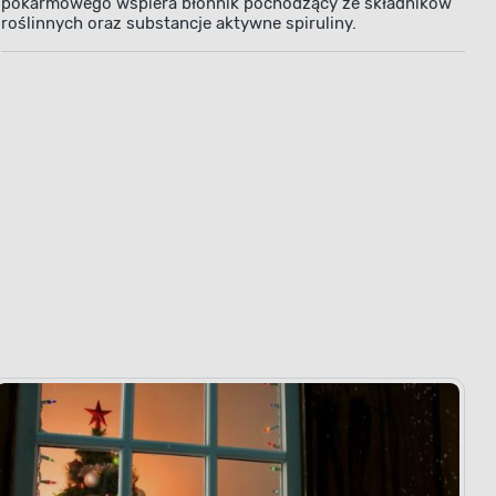
pokarmowego wspiera błonnik pochodzący ze składników
roślinnych oraz substancje aktywne spiruliny.