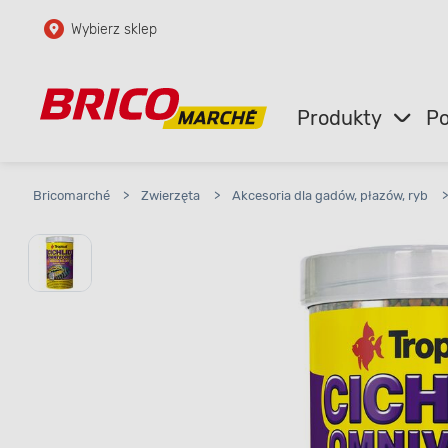
Wybierz sklep
Przejdź do głównej zawartości
Przejdź do wyszukiwarki
Produkty
Po
Przejdź do kontaktu
Bricomarché
>
Zwierzęta
>
Akcesoria dla gadów, płazów, ryb
>