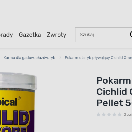
rady
Gazetka
Zwroty
Karma dla gadów, płazów, ryb
>
Pokarm dla ryb pływający Cichlid Omni
Pokarm 
Cichlid
Pellet 5
0 opi