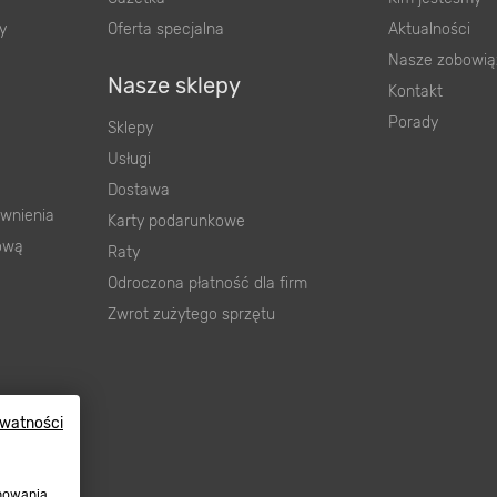
y
Oferta specjalna
Aktualności
Nasze zobowią
Nasze sklepy
Kontakt
Porady
Sklepy
Usługi
Dostawa
wnienia
Karty podarunkowe
ową
Raty
Odroczona płatność dla firm
Zwrot zużytego sprzętu
ywatności
onowania