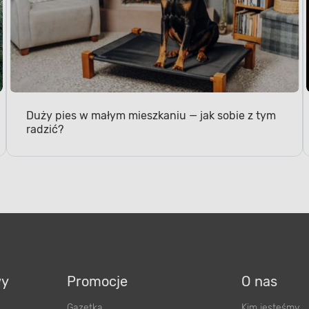
Duży pies w małym mieszkaniu — jak sobie z tym
radzić?
wy
Promocje
O nas
Gazetka
Kim jesteśmy