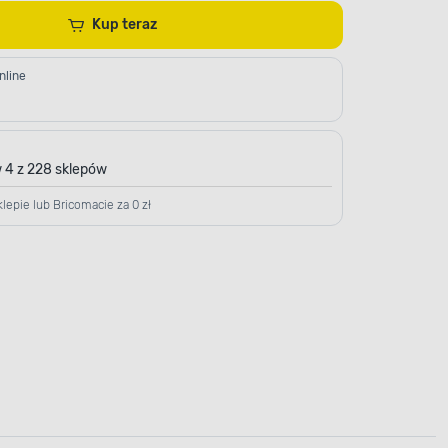
Kup teraz
nline
 4 z 228 sklepów
lepie lub Bricomacie za 0 zł