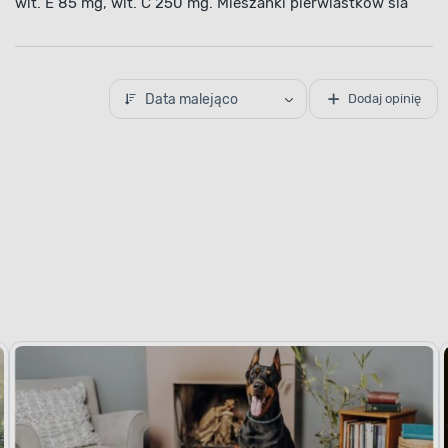
wit. E 85 mg, wit. C 250 mg. Mieszanki pierwiastków śla
Data malejąco
Dodaj opinię