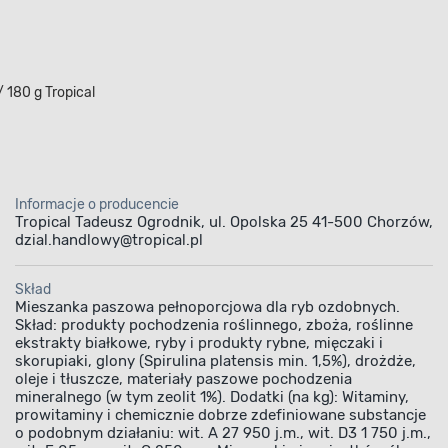
 180 g Tropical
Informacje o producencie
Tropical Tadeusz Ogrodnik, ul. Opolska 25 41-500 Chorzów,
dzial.handlowy@tropical.pl
Skład
Mieszanka paszowa pełnoporcjowa dla ryb ozdobnych.
Skład: produkty pochodzenia roślinnego, zboża, roślinne
ekstrakty białkowe, ryby i produkty rybne, mięczaki i
skorupiaki, glony (Spirulina platensis min. 1,5%), drożdże,
oleje i tłuszcze, materiały paszowe pochodzenia
mineralnego (w tym zeolit 1%). Dodatki (na kg): Witaminy,
prowitaminy i chemicznie dobrze zdefiniowane substancje
o podobnym działaniu: wit. A 27 950 j.m., wit. D3 1 750 j.m.,