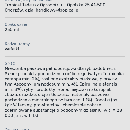
Tropical Tadeusz Ogrodnik, ul. Opolska 25 41-500
Chorzów, dzial.handlowy@tropical.pl
Opakowanie
250 ml
Rodzaj karmy
wafelki
Skład
Mieszanka paszowa pełnoporcjowa dla ryb ozdobnych.
Skład: produkty pochodzenia roślinnego (w tym Terminalia
catappa min. 2%), roślinne ekstrakty białkowe, glony (w
tym Ascophyllum nodosum min. 4%, Spirulina platensis
min. 3%), ryby i produkty rybne, mięczaki i skorupiaki,
zboża, drożdże, oleje i tłuszcze, materiały paszowe
pochodzenia mineralnego (w tym zeolit 1%). Dodatki (na
kg): Witaminy, prowitaminy i chemicznie dobrze
zdefiniowane substancje o podobnym działaniu: wit. A 28
000 j.m., wit. D3
Zastosowanie