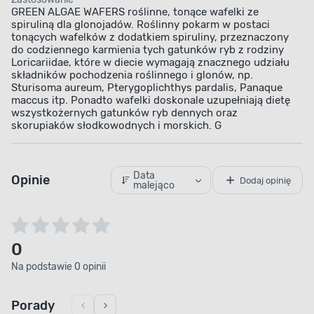
GREEN ALGAE WAFERS roślinne, tonące wafelki ze
spiruliną dla glonojadów. Roślinny pokarm w postaci
tonących wafelków z dodatkiem spiruliny, przeznaczony
do codziennego karmienia tych gatunków ryb z rodziny
Loricariidae, które w diecie wymagają znacznego udziału
składników pochodzenia roślinnego i glonów, np.
Sturisoma aureum, Pterygoplichthys pardalis, Panaque
maccus itp. Ponadto wafelki doskonale uzupełniają dietę
wszystkożernych gatunków ryb dennych oraz
skorupiaków słodkowodnych i morskich. G
Data
Opinie
Dodaj opinię
malejąco
0
Na podstawie 0 opinii
Porady