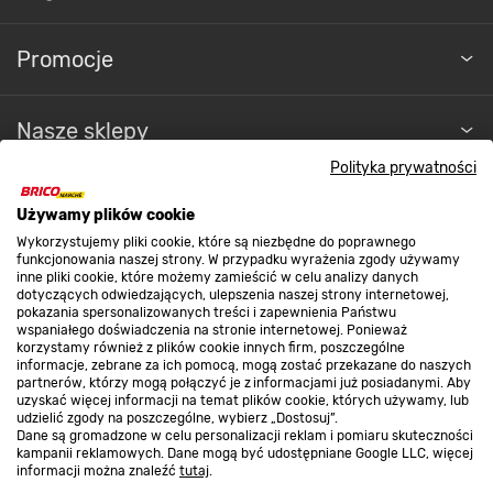
Promocje
Nasze sklepy
Polityka prywatności
O nas
Używamy plików cookie
Wykorzystujemy pliki cookie, które są niezbędne do poprawnego
funkcjonowania naszej strony. W przypadku wyrażenia zgody używamy
Kontakt do sklepu
inne pliki cookie, które możemy zamieścić w celu analizy danych
dotyczących odwiedzających, ulepszenia naszej strony internetowej,
pokazania spersonalizowanych treści i zapewnienia Państwu
wspaniałego doświadczenia na stronie internetowej. Ponieważ
Strefa biznesu
korzystamy również z plików cookie innych firm, poszczególne
informacje, zebrane za ich pomocą, mogą zostać przekazane do naszych
partnerów, którzy mogą połączyć je z informacjami już posiadanymi. Aby
uzyskać więcej informacji na temat plików cookie, których używamy, lub
udzielić zgody na poszczególne, wybierz „Dostosuj”.
Dołącz do nas
Dane są gromadzone w celu personalizacji reklam i pomiaru skuteczności
kampanii reklamowych. Dane mogą być udostępniane Google LLC, więcej
informacji można znaleźć
tutaj
.