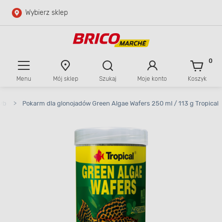
Wybierz sklep
Przejdź do głównej zawartości
Przejdź do wyszukiwarki
0
Menu
Mój sklep
Szukaj
Moje konto
Koszyk
Przejdź do kontaktu
ryb
>
Pokarm dla glonojadów Green Algae Wafers 250 ml / 113 g Tropical