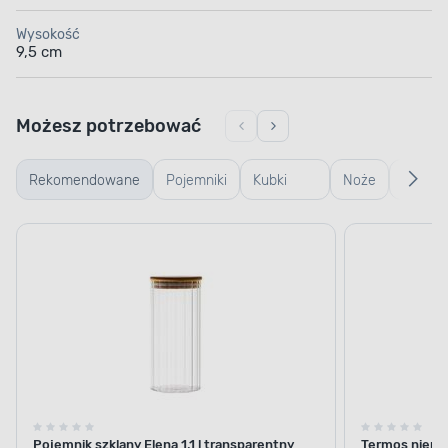
Wysokość
9,5 cm
Możesz potrzebować
Rekomendowane
Pojemniki
Kubki
Noże
Koszyk
szklane
termiczne
plasti
i termosy
Pojemnik szklany Elena 1,1 l transparentny
Termos nierdz