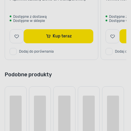
Dostępne z dostawą
Dostępne z 
Dostępne w sklepie
Dostępne w s
Kup teraz
Dodaj do porównania
Dodaj do
Podobne produkty