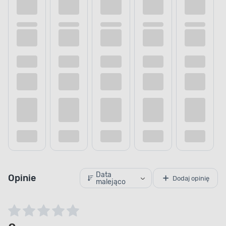
Data
Opinie
Dodaj opinię
malejąco