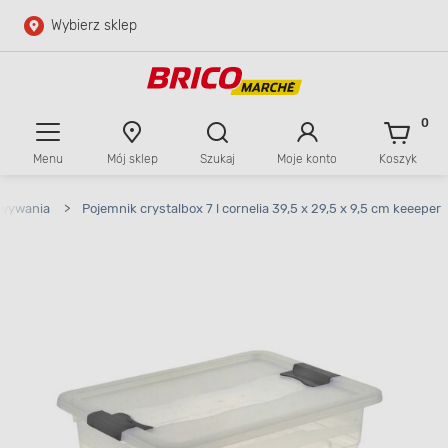
Wybierz sklep
Przejdź do głównej zawartości
Przejdź do wyszukiwarki
0
Menu
Mój sklep
Szukaj
Moje konto
Koszyk
Przejdź do kontaktu
owywania
>
Pojemnik crystalbox 7 l cornelia 39,5 x 29,5 x 9,5 cm keeeper