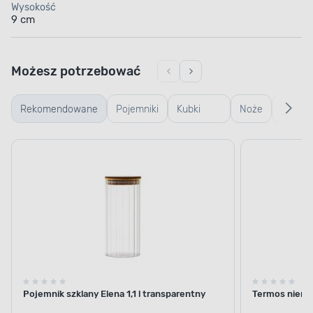
Wysokość
9 cm
Możesz potrzebować
Rekomendowane
Pojemniki
Kubki
Noże
Koszyk
szklane
termiczne
plasti
i termosy
Pojemnik szklany Elena 1,1 l transparentny
Termos nierdz