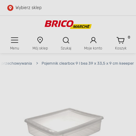
Wybierz sklep
Przejdź do głównej zawartości
Przejdź do wyszukiwarki
0
Menu
Mój sklep
Szukaj
Moje konto
Koszyk
Przejdź do kontaktu
o przechowywania
>
Pojemnik clearbox 9 l bea 39 x 33,5 x 9 cm keeeper