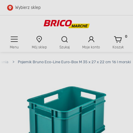
Wybierz sklep
Przejdź do głównej zawartości
Przejdź do wyszukiwarki
0
Menu
Mój sklep
Szukaj
Moje konto
Koszyk
Przejdź do kontaktu
wania
>
Pojemik Bruno Eco-Line Euro-Box M 35 x 27 x 22 cm 16 l morski