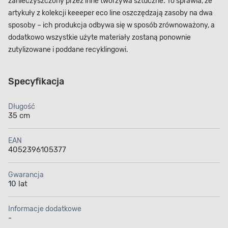
zanieczyszczony przez inne tworzywa sztuczne. To sprawia, że
artykuły z kolekcji keeeper eco line oszczędzają zasoby na dwa
sposoby – ich produkcja odbywa się w sposób zrównoważony, a
dodatkowo wszystkie użyte materiały zostaną ponownie
zutylizowane i poddane recyklingowi.
Specyfikacja
Długość
35 cm
EAN
4052396105377
Gwarancja
10 lat
Informacje dodatkowe
-