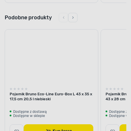
Podobne produkty
Pojemik Bruno Eco-Line Euro-Box L 43 x 35 x
Pojemik Brun
17,5 cm 20,5 l niebieski
43 x 28 cm 54 
Dostępne z dostawą
Dostępne z 
Dostępne w sklepie
Dostępne w s