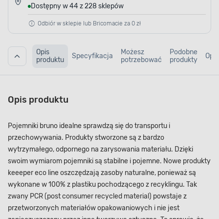
Dostępny w 44 z 228 sklepów
Odbiór w sklepie lub Bricomacie za 0 zł
Opis
Możesz
Podobne
Specyfikacja
Opin
produktu
potrzebować
produkty
Opis produktu
Pojemniki bruno idealne sprawdzą się do transportu i
przechowywania. Produkty stworzone są z bardzo
wytrzymałego, odpornego na zarysowania materiału. Dzięki
swoim wymiarom pojemniki są stabilne i pojemne. Nowe produkty
keeeper eco line oszczędzają zasoby naturalne, ponieważ są
wykonane w 100% z plastiku pochodzącego z recyklingu. Tak
zwany PCR (post consumer recycled material) powstaje z
przetworzonych materiałów opakowaniowych i nie jest