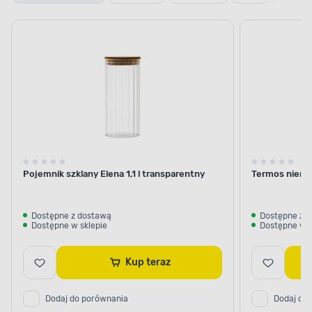
szklane
termiczne
plasti
i termosy
Pojemnik szklany Elena 1,1 l transparentny
Termos nierdz
Dostępne z dostawą
Dostępne z 
Dostępne w sklepie
Dostępne w s
Kup teraz
Dodaj do porównania
Dodaj do