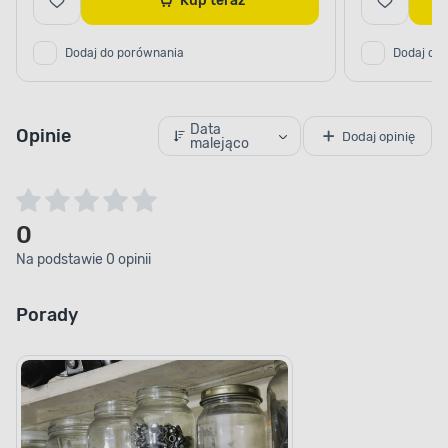
Kup teraz
Dodaj do porównania
Dodaj do
Data
Opinie
Dodaj opinię
malejąco
0
Na podstawie 0 opinii
Porady