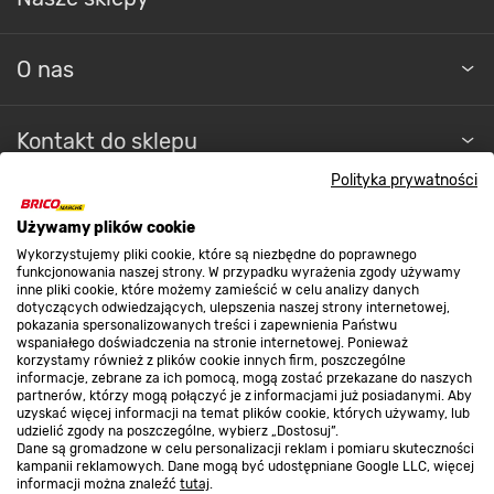
O nas
Kontakt do sklepu
Polityka prywatności
Strefa biznesu
Używamy plików cookie
Wykorzystujemy pliki cookie, które są niezbędne do poprawnego
funkcjonowania naszej strony. W przypadku wyrażenia zgody używamy
inne pliki cookie, które możemy zamieścić w celu analizy danych
Dołącz do nas
dotyczących odwiedzających, ulepszenia naszej strony internetowej,
pokazania spersonalizowanych treści i zapewnienia Państwu
wspaniałego doświadczenia na stronie internetowej. Ponieważ
korzystamy również z plików cookie innych firm, poszczególne
informacje, zebrane za ich pomocą, mogą zostać przekazane do naszych
partnerów, którzy mogą połączyć je z informacjami już posiadanymi. Aby
Metody płatności
uzyskać więcej informacji na temat plików cookie, których używamy, lub
udzielić zgody na poszczególne, wybierz „Dostosuj”.
Dane są gromadzone w celu personalizacji reklam i pomiaru skuteczności
kampanii reklamowych. Dane mogą być udostępniane Google LLC, więcej
informacji można znaleźć
tutaj
.