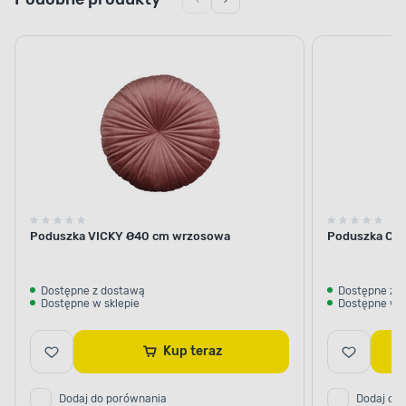
Poduszka VICKY Ø40 cm wrzosowa
Poduszka Celi
Dostępne z dostawą
Dostępne z 
Dostępne w sklepie
Dostępne w s
Kup teraz
Dodaj do porównania
Dodaj do