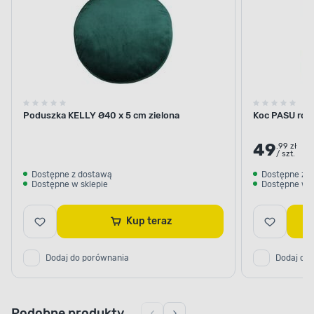
serii
Poduszka KELLY Ø40 x 5 cm zielona
Koc PASU roz
49
.99 zł
/ szt.
Dostępne z dostawą
Dostępne z 
Dostępne w sklepie
Dostępne w s
Kup teraz
Dodaj do porównania
Dodaj do
Podobne produkty