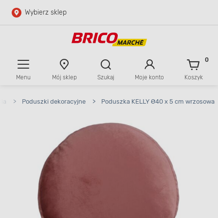
Wybierz sklep
Przejdź do głównej zawartości
Przejdź do wyszukiwarki
0
Menu
Mój sklep
Szukaj
Moje konto
Koszyk
Przejdź do kontaktu
lia
>
Poduszki dekoracyjne
>
Poduszka KELLY Ø40 x 5 cm wrzosowa