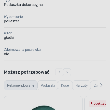
Typ
Poduszka dekoracyjna
Wypełnienie
poliester
Wzór
gładki
Zdejmowana poszewka
nie
Możesz potrzebować
Rekomendowane
Poduszki
Koce
Narzuty
Zasłony
z tej
do
Produkt z gaz
samej
sypialni