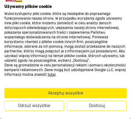
O nas
Używamy plików cookie
Wykorzystujemy pliki cookie, które są niezbędne do poprawnego
Kontakt do sklepu
funkcjonowania naszej strony. W przypadku wyrażenia zgody używamy
inne pliki cookie, które możemy zamieścić w celu analizy danych
dotyczących odwiedzających, ulepszenia naszej strony internetowej,
pokazania spersonalizowanych treści i zapewnienia Państwu
Strefa biznesu
wspaniałego doświadczenia na stronie internetowej. Ponieważ
korzystamy również z plików cookie innych firm, poszczególne
informacje, zebrane za ich pomocą, mogą zostać przekazane do naszych
partnerów, którzy mogą połączyć je z informacjami już posiadanymi. Aby
uzyskać więcej informacji na temat plików cookie, których używamy, lub
udzielić zgody na poszczególne, wybierz „Dostosuj”.
Dołącz do nas
Dane są gromadzone w celu personalizacji reklam i pomiaru skuteczności
kampanii reklamowych. Dane mogą być udostępniane Google LLC, więcej
informacji można znaleźć
tutaj
.
Metody płatności
Akceptuj wszystkie
Odrzuć wszystkie
Dostosuj
Informacje handlowe o towarach i ich cenach podane na stronach serwisu:
Kup teraz