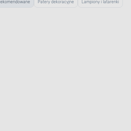
Rekomendowane
Patery dekoracyjne
Lampiony i latarenki