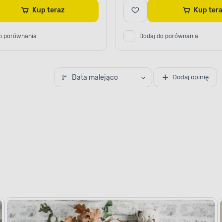
Kup teraz
Kup te
o porównania
Dodaj do porównania
Data malejąco
Dodaj opinię