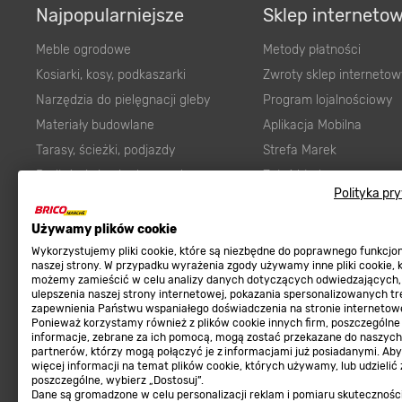
Najpopularniejsze
Sklep interneto
Meble ogrodowe
Metody płatności
Kosiarki, kosy, podkaszarki
Zwroty sklep internetow
Narzędzia do pielęgnacji gleby
Program lojalnościowy
Materiały budowlane
Aplikacja Mobilna
Tarasy, ścieżki, podjazdy
Strefa Marek
Podłoża i ziemie do ogrodu
Zgłoś błąd
Polityka pr
Karma dla psa
FAQ
Ogród
Prawny obowiązek zape
Używamy plików cookie
Farby wewnętrzne białe
zgodności towaru z um
Wykorzystujemy pliki cookie, które są niezbędne do poprawnego funkcj
naszej strony. W przypadku wyrażenia zgody używamy inne pliki cookie, 
Elektryka
Program Brico PRO
możemy zamieścić w celu analizy danych dotyczących odwiedzających,
ulepszenia naszej strony internetowej, pokazania spersonalizowanych tre
Panele
zapewnienia Państwu wspaniałego doświadczenia na stronie internetowe
Regulaminy
Ponieważ korzystamy również z plików cookie innych firm, poszczególne
Elektronarzędzia
informacje, zebrane za ich pomocą, mogą zostać przekazane do naszych
Płytki
partnerów, którzy mogą połączyć je z informacjami już posiadanymi. Ab
Regulaminy
więcej informacji na temat plików cookie, których używamy, lub udzielić
Panele podłogowe
Polityka prywatności
poszczególne, wybierz „Dostosuj”.
Dane są gromadzone w celu personalizacji reklam i pomiaru skutecznośc
Płyty OSB/HDF