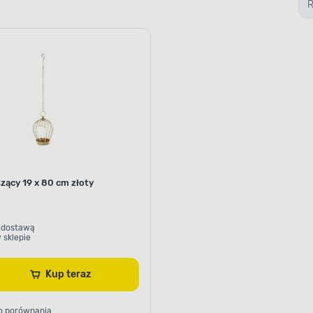
zący 19 x 80 cm złoty
 dostawą
 sklepie
Kup teraz
o porównania