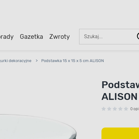
rady
Gazetka
Zwroty
gurki dekoracyjne
>
Podstawka 15 x 15 x 5 cm ALISON
Podstaw
ALISON
0 opi