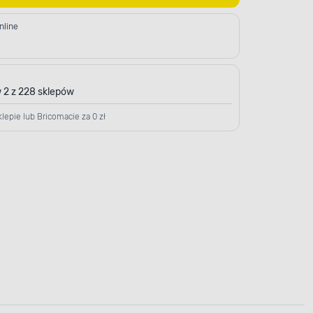
nline
 2 z 228 sklepów
lepie lub Bricomacie za 0 zł