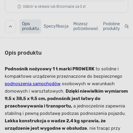
Odbiór w sklepie lub Bricomacie za 0 zł
Opis
Możesz
Podobne
Specyfikacja
Opin
produktu
potrzebować
produkty
Opis produktu
Podnośnik nożycowy 1 t marki PROWERK
to solidne i
kompaktowe urządzenie przeznaczone do bezpiecznego
podnoszenia samochodów
osobowych w warunkach
domowych i warsztatowych.
Dzięki niewielkim wymiarom
9,5 x 38,5 x 9,5 cm, podnośnik jest łatwy do
przechowywania i transportu,
a jednocześnie zapewnia
stabilną i pewną podstawę podczas podnoszenia pojazdu.
Lekka konstrukcja o wadze 2,4 kg sprawia, że
urządzenie jest wygodne w obsłudze
, nie tracąc przy