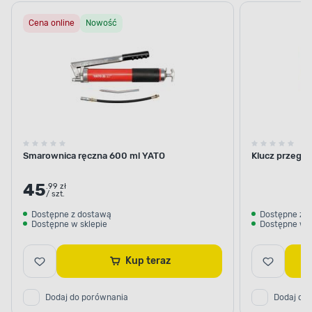
samochodowe
samoch
Cena online
Nowość
Smarownica ręczna 600 ml YATO
Klucz przegu
45
.99 zł
/ szt.
Dostępne z dostawą
Dostępne z 
Dostępne w sklepie
Dostępne w s
Kup teraz
Dodaj do porównania
Dodaj do