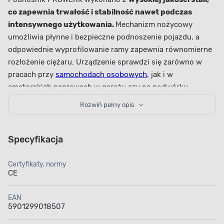
co zapewnia trwałość i stabilność nawet podczas
intensywnego użytkowania.
Mechanizm nożycowy
umożliwia płynne i bezpieczne podnoszenie pojazdu, a
odpowiednie wyprofilowanie ramy zapewnia równomierne
rozłożenie ciężaru. Urządzenie sprawdzi się zarówno w
pracach przy
samochodach osobowych
, jak i w
amatorskich naprawach w garażu czy na podwórku.
Funkcjonalność i wygoda obsługi –
Rozwiń pełny opis
praktyczne rozwiązania w
codziennym użytkowaniu
Specyfikacja
Podnośnik jest wyposażony w
intuicyjny mechanizm
Certyfikaty, normy
podnoszenia, który pozwala na szybkie ustawienie
CE
odpowiedniej wysokości pojazdu
bez nadmiernego
wysiłku. Niewielkie wymiary i lekka waga ułatwiają
EAN
transport podnośnika do różnych miejsc pracy, a
stabilna
5901299018507
konstrukcja gwarantuje bezpieczeństwo użytkownika.