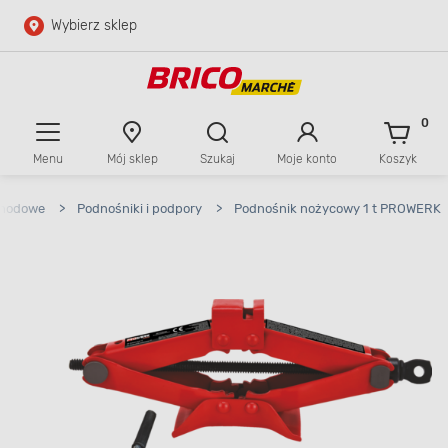
Wybierz sklep
Przejdź do głównej zawartości
Przejdź do wyszukiwarki
0
Menu
Mój sklep
Szukaj
Moje konto
Koszyk
Przejdź do kontaktu
chodowe
>
Podnośniki i podpory
>
Podnośnik nożycowy 1 t PROWERK