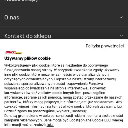
O nas
Kontakt do sklepu
Polityka prywatności
Strefa biznesu
Używamy plików cookie
Wykorzystujemy pliki cookie, które są niezbędne do poprawnego
funkcjonowania naszej strony. W przypadku wyrażenia zgody używamy
inne pliki cookie, które możemy zamieścić w celu analizy danych
Dołącz do nas
dotyczących odwiedzających, ulepszenia naszej strony internetowej,
pokazania spersonalizowanych treści i zapewnienia Państwu
wspaniałego doświadczenia na stronie internetowej. Ponieważ
korzystamy również z plików cookie innych firm, poszczególne
informacje, zebrane za ich pomocą, mogą zostać przekazane do naszych
partnerów, którzy mogą połączyć je z informacjami już posiadanymi. Aby
Metody płatności
uzyskać więcej informacji na temat plików cookie, których używamy, lub
udzielić zgody na poszczególne, wybierz „Dostosuj”.
Dane są gromadzone w celu personalizacji reklam i pomiaru skuteczności
kampanii reklamowych. Dane mogą być udostępniane Google LLC, więcej
informacji można znaleźć
tutaj
.