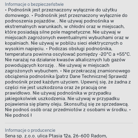
Produkt sprawdza się idealnie przy wymianie kół, pracach
Informacje o bezpieczeństwie
• Podnośnik jest przeznaczony wyłącznie do użytku
serwisowych lub przeglądach technicznych w domu.
domowego. • Podnośnik jest przeznaczony wyłącznie do
Praktyczne zastosowanie –
podnoszenia pojazdów. . Nie używaj podnośnika w
ekstremalnych warunkach, w chłodni oraz w miejscach,
niezastąpione narzędzie w domu i
które posiadają silne pole magnetyczne. Nie używaj w
miejscach zagrożonych ewentualnymi wybuchami oraz w
warsztacie
kopalniach. Nie używaj w pobliżu sieci elektrycznych o
wysokim napięciu. • Podczas obsługi podnośnika,
Podnośnik PROWERK 1 t sprawdzi się w codziennych
temperatura powinna oscylować pomiędzy -20°C a +55°C.
pracach warsztatowych i przy drobnych naprawach
Nie narażaj na działanie kwasów alkalicznych lub gazów
powodujących korozję. . Nie używaj w miejscach
samochodowych. Dzięki kompaktowej budowie można go
zagrożonych wybuchem. • Nie przekraczaj znamionowego
przechowywać w garażu, piwnicy lub bagażniku
obciążenia podnośnika (patrz Dane Techniczne) Sprawdź
podnośnik przed każdym użyciem. Upewnij się, że żadna z
samochodu, mając pewność, że w razie potrzeby będzie
części nie jest uszkodzona oraz że pracują one
dostępny w każdej chwili.
Stabilność i wytrzymałość
prawidłowo. Nie używaj podnośnika w przypadku
podnośnika pozwala wykonywać różnorodne prace
jakiegokolwiek uszkodzenia. Nie używaj w przypadku
pojawienia się plamy oleju. Skonsultuj się ze sprzedawcą.
serwisowe w sposób bezpieczny, wygodny i efektywny.
Nie podnoś osób oraz przedmiotów z osobami w środku. •
Nie podnoś ł
Informacje o producencie
Sena sp. z.o.o. ulica Ptasia 12a, 26-600 Radom,