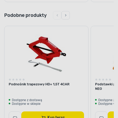
Podobne produkty
Podnośnik trapezowy HD+ 1,5T 4CAR
Podstawki po
NEO
Dostępne z dostawą
Dostępne z 
Dostępne w sklepie
Dostępne w s
Kup teraz