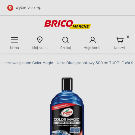
Wybierz sklep
Przejdź do głównej zawartości
Przejdź do wyszukiwarki
0
Menu
Mój sklep
Szukaj
Moje konto
Koszyk
Przejdź do kontaktu
do renowacji opon Color Magic - Ultra Blue granatowy 500 ml TURTLE WAX