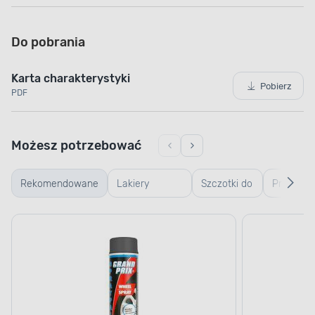
Do pobrania
Karta charakterystyki
Pobierz
PDF
Możesz potrzebować
Rekomendowane
Lakiery
Szczotki do
Preparat
samochodowe
mycia
do
samochodu
usuwania
trudnych
zabrudze