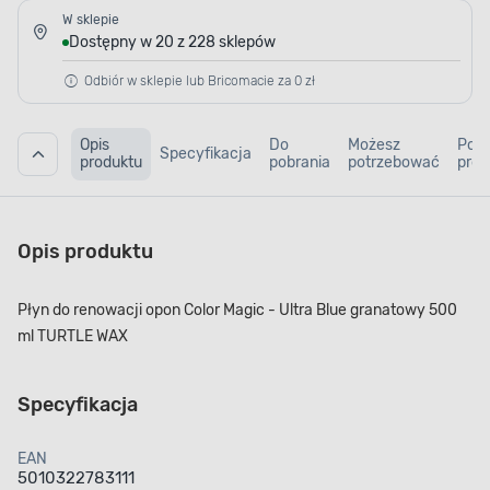
W sklepie
Dostępny w 20 z 228 sklepów
Odbiór w sklepie lub Bricomacie za 0 zł
Opis
Do
Możesz
Pod
Specyfikacja
produktu
pobrania
potrzebować
prod
Opis produktu
Płyn do renowacji opon Color Magic - Ultra Blue granatowy 500
ml TURTLE WAX
Specyfikacja
EAN
5010322783111