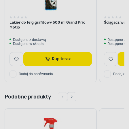
Lakier do felg grafitowy 500 ml Grand Prix
Ściągacz wo
Motip
Dostępne z dostawą
Dostępne z 
Dostępne w sklepie
Dostępne w s
Kup teraz
Dodaj do porównania
Dodaj do
Podobne produkty