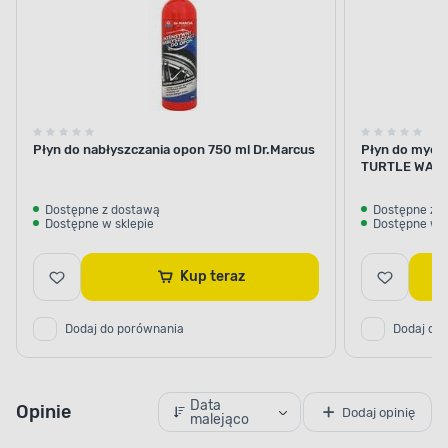
Płyn do nabłyszczania opon 750 ml Dr.Marcus
Płyn do mycia
TURTLE WAX
Dostępne z dostawą
Dostępne z 
Dostępne w sklepie
Dostępne w s
Kup teraz
Dodaj do porównania
Dodaj do
Data
Opinie
Dodaj opinię
malejąco