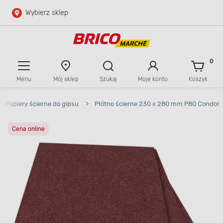
Wybierz sklep
Przejdź do głównej zawartości
Przejdź do wyszukiwarki
0
Menu
Mój sklep
Szukaj
Moje konto
Koszyk
Przejdź do kontaktu
Papiery ścierne do gipsu
>
Płótno ścierne 230 x 280 mm P80 Condor
Cena online