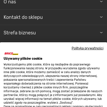
O nas
Kontakt do sklepu
Strefa biznesu
Polityka prywatności
Dołącz do nas
Używamy plików cookie
Wykorzystujemy pliki cookie, które są niezbędne do poprawnego
funkcjonowania naszej strony. W przypadku wyrażenia zgody używamy
inne pliki cookie, które możemy zamieścić w celu analizy danych
dotyczących odwiedzających, ulepszenia naszej strony internetowej,
Metody płatności
pokazania spersonalizowanych treści i zapewnienia Państwu
wspaniałego doświadczenia na stronie internetowej. Ponieważ
korzystamy również z plików cookie innych firm, poszczególne
informacje, zebrane za ich pomocą, mogą zostać przekazane do naszych
partnerów, którzy mogą połączyć je z informacjami już posiadanymi. Aby
uzyskać więcej informacji na temat plików cookie, których używamy, lub
udzielić zgody na poszczególne, wybierz „Dostosuj”.
Informacje handlowe o towarach i ich cenach podane na stronach serwisu:
Dane są gromadzone w celu personalizacji reklam i pomiaru skuteczności