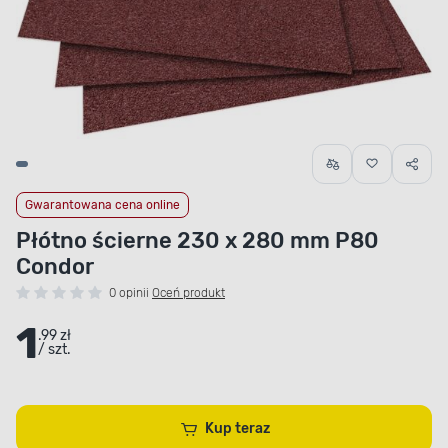
Gwarantowana cena online
Płótno ścierne 230 x 280 mm P80
Condor
0 opinii
Oceń produkt
1
.99 zł
/ szt.
Kup teraz