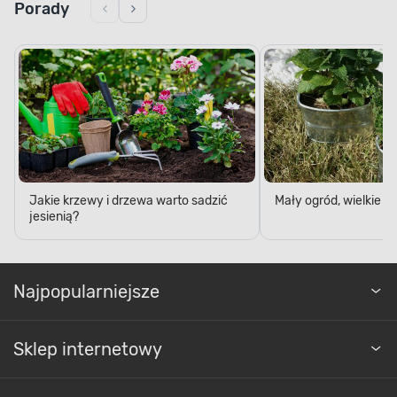
Jakie krzewy i drzewa warto sadzić
Mały ogród, wielkie 
jesienią?
Najpopularniejsze
Sklep internetowy
Regulaminy