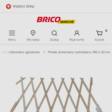
Wybierz sklep
Przejdź do głównej zawartości
Przejdź do wyszukiwarki
0
Menu
Mój sklep
Szukaj
Moje konto
Koszyk
Przejdź do kontaktu
łotki i rollbordery ogrodowe
>
Płotek drewniany rozkładany 180 x 30 cm