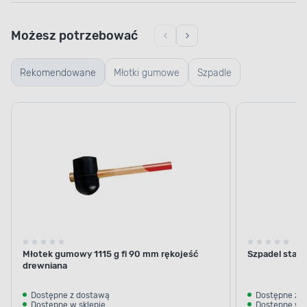
Możesz potrzebować
Rekomendowane
Młotki gumowe
Szpadle
Młotek gumowy 1115 g fi 90 mm rękojeść
Szpadel stan
drewniana
Dostępne z dostawą
Dostępne z 
Dostępne w sklepie
Dostępne w s