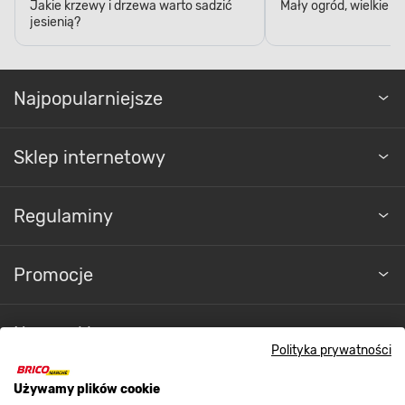
Jakie krzewy i drzewa warto sadzić
Mały ogród, wielkie 
jesienią?
Najpopularniejsze
Sklep internetowy
Regulaminy
Promocje
Nasze sklepy
Polityka prywatności
O nas
Używamy plików cookie