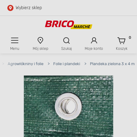
Wybierz sklep
Przejdź do głównej zawartości
Przejdź do wyszukiwarki
0
Menu
Mój sklep
Szukaj
Moje konto
Koszyk
Przejdź do kontaktu
>
Agrowłókniny i folie
>
Folie i plandeki
>
Plandeka zielona 3 x 4 m