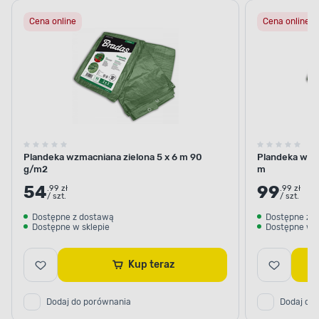
Cena online
Cena online
Plandeka wzmacniana zielona 5 x 6 m 90
Plandeka wzm
g/m2
m
54
99
.99 zł
.99 zł
/ szt.
/ szt.
Dostępne z dostawą
Dostępne z 
Dostępne w sklepie
Dostępne w s
Kup teraz
Dodaj do porównania
Dodaj do