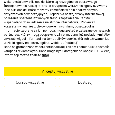
Wykorzystujemy pliki cookie, które są niezbędne do poprawnego
funkcjonowania naszej strony. W przypadku wyrażenia zgody używamy
inne pliki cookie, które możemy zamieścić w celu analizy danych
Kontakt do sklepu
dotyczących odwiedzających, ulepszenia naszej strony internetowej,
pokazania spersonalizowanych treści i zapewnienia Państwu
wspaniałego doświadczenia na stronie internetowej. Ponieważ
korzystamy również z plików cookie innych firm, poszczególne
Strefa biznesu
informacje, zebrane za ich pomocą, mogą zostać przekazane do naszych
partnerów, którzy mogą połączyć je z informacjami już posiadanymi. Aby
uzyskać więcej informacji na temat plików cookie, których używamy, lub
udzielić zgody na poszczególne, wybierz „Dostosuj”.
Dane są gromadzone w celu personalizacji reklam i pomiaru skuteczności
Dołącz do nas
kampanii reklamowych. Dane mogą być udostępniane Google LLC, więcej
informacji można znaleźć
tutaj
.
Akceptuj wszystkie
Metody płatności
Odrzuć wszystkie
Dostosuj
Kup teraz
Informacje handlowe o towarach i ich cenach podane na stronach serwisu:
https://www.bricomarche.pl/
nie stanowią oferty, a są wyłącznie