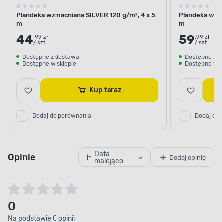
Plandeka wzmacniana SILVER 120 g/m², 4 x 5
Plandeka wzma
m
m
44
59
.99 zł
.99 zł
/ szt.
/ szt.
Dostępne z dostawą
Dostępne z 
Dostępne w sklepie
Dostępne w s
Kup teraz
Dodaj do porównania
Dodaj do
Data
Opinie
Dodaj opinię
malejąco
0
Na podstawie 0 opinii