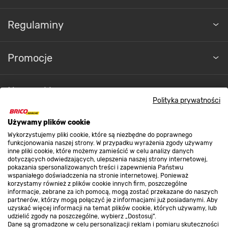
Regulaminy
Promocje
Nasze sklepy
Polityka prywatności
O nas
Używamy plików cookie
Wykorzystujemy pliki cookie, które są niezbędne do poprawnego
funkcjonowania naszej strony. W przypadku wyrażenia zgody używamy
inne pliki cookie, które możemy zamieścić w celu analizy danych
Kontakt do sklepu
dotyczących odwiedzających, ulepszenia naszej strony internetowej,
pokazania spersonalizowanych treści i zapewnienia Państwu
wspaniałego doświadczenia na stronie internetowej. Ponieważ
korzystamy również z plików cookie innych firm, poszczególne
Strefa biznesu
informacje, zebrane za ich pomocą, mogą zostać przekazane do naszych
partnerów, którzy mogą połączyć je z informacjami już posiadanymi. Aby
uzyskać więcej informacji na temat plików cookie, których używamy, lub
udzielić zgody na poszczególne, wybierz „Dostosuj”.
Dane są gromadzone w celu personalizacji reklam i pomiaru skuteczności