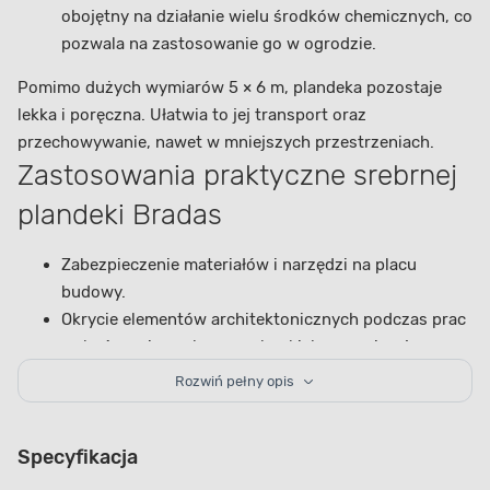
obojętny na działanie wielu środków chemicznych, co
pozwala na zastosowanie go w ogrodzie.
Pomimo dużych wymiarów 5 × 6 m, plandeka pozostaje
lekka i poręczna. Ułatwia to jej transport oraz
przechowywanie, nawet w mniejszych przestrzeniach.
Zastosowania praktyczne srebrnej
plandeki Bradas
Zabezpieczenie materiałów i narzędzi na placu
budowy.
Okrycie elementów architektonicznych podczas prac
wykończeniowych czy malarskich, ograniczające
rozchlapanie
farb
i pyłu na inne powierzchnie.
Rozwiń pełny opis
W ogrodnictwie i rolnictwie ochrona roślin
wrażliwych na nasłonecznienie.
Specyfikacja
Szybkie tworzenie prowizorycznych powierzchni
pokrycia lub oddzielających ścianek bez konieczności