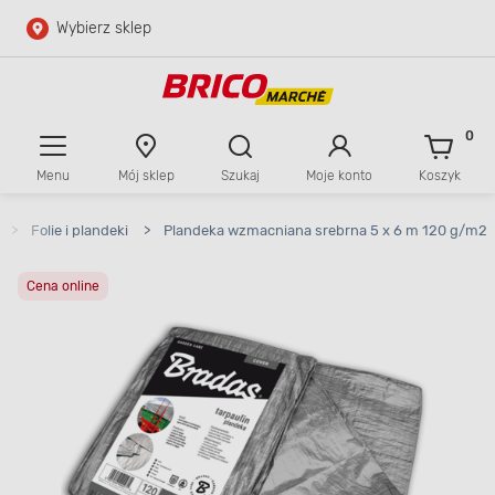
Wybierz sklep
Przejdź do głównej zawartości
Przejdź do wyszukiwarki
0
Menu
Mój sklep
Szukaj
Moje konto
Koszyk
Przejdź do kontaktu
>
Folie i plandeki
>
Plandeka wzmacniana srebrna 5 x 6 m 120 g/m2
Cena online