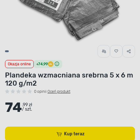
Okazja online
+74,99
Plandeka wzmacniana srebrna 5 x 6 m
120 g/m2
0 opinii
Oceń produkt
74
.99 zł
/ szt.
Kup teraz