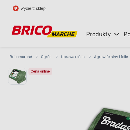
Wybierz sklep
Przejdź do głównej zawartości
Przejdź do wyszukiwarki
Produkty
Po
Przejdź do kontaktu
Bricomarché
>
Ogród
>
Uprawa roślin
>
Agrowłókniny i folie
Cena online