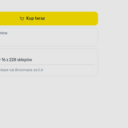
Kup teraz
nline
 16 z 228 sklepów
lepie lub Bricomacie za 0 zł