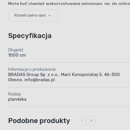
Może być również wykorzystywana sezonowo, np. do ochro
Duży rozmiar
Rozwiń pełny opis
Wymiary 6 × 10 metrów pozwalają na zabezpieczenie d
gospodarstwach rolnych, na działkach rekreacyjnych, a ta
Specyfikacja
naturalnym i nie dominuje wizualnie przestrzeni.
Łatwa obsługa i komfort użytkowan
Długość
Dzięki elastycznemu i lekkiego materiałowi plandeka je
1000 cm
przedmiotów, co zwiększa jej funkcjonalność w codziennym
Sprawdzona jakość producenta
Informacje o producencie
BRADAS Group Sp. z o.o., Marii Konopnickiej 5, 46-300
Producentem
plandeki
jest
BRADAS Group Sp. z o.o., firm
Olesno, info@bradas.pl
wybór dla osób poszukujących trwałego i skutecznego zab
Rodzaj
plandeka
Podobne produkty