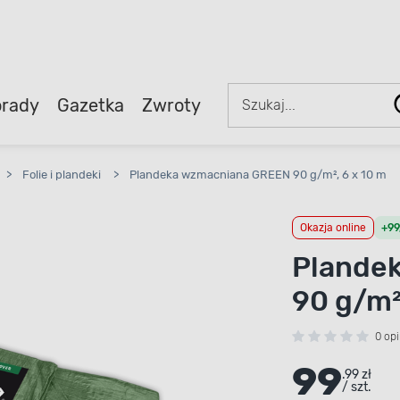
rady
Gazetka
Zwroty
>
Folie i plandeki
>
Plandeka wzmacniana GREEN 90 g/m², 6 x 10 m
Okazja online
+99
Plande
90 g/m²
0 opi
99
.99 zł
/ szt.