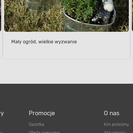
Mały ogród, wielkie wyzwanie
wy
Promocje
O nas
Gazetka
Kim jesteśmy
y
Oferta specjalna
Aktualności