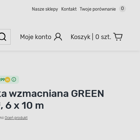
0
Nasze sklepy
Kontakt
Twoje porównanie
Moje konto
0 szt.
,99
ka wzmacniana GREEN
, 6 x 10 m
nii
Oceń produkt