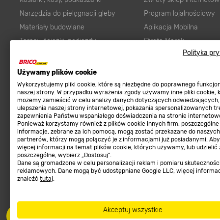
Narzędzia do pielęgnacji gleby
Program lojalnościowy
Materiały budowlane
Aplikacja Mobilna
Tarasy, ścieżki, podjazdy
Strefa Marek
Polityka pr
Podłoża i ziemie do ogrodu
Zgłoś błąd
Karma dla psa
FAQ
Używamy plików cookie
Ogród
Prawny obowiązek zape
Wykorzystujemy pliki cookie, które są niezbędne do poprawnego funkcj
naszej strony. W przypadku wyrażenia zgody używamy inne pliki cookie, 
Farby wewnętrzne białe
zgodności towaru z um
możemy zamieścić w celu analizy danych dotyczących odwiedzających,
ulepszenia naszej strony internetowej, pokazania spersonalizowanych tre
Elektryka
Program Brico PRO
zapewnienia Państwu wspaniałego doświadczenia na stronie internetowe
Panele
Ponieważ korzystamy również z plików cookie innych firm, poszczególne
informacje, zebrane za ich pomocą, mogą zostać przekazane do naszych
Regulaminy
Elektronarzędzia
partnerów, którzy mogą połączyć je z informacjami już posiadanymi. Ab
więcej informacji na temat plików cookie, których używamy, lub udzielić
Płytki
Regulaminy
poszczególne, wybierz „Dostosuj”.
Dane są gromadzone w celu personalizacji reklam i pomiaru skutecznośc
Panele podłogowe
Polityka prywatności
reklamowych. Dane mogą być udostępniane Google LLC, więcej informa
Płyty OSB/HDF
znaleźć
tutaj
.
Grabie do ogrodu
Akceptuj wszystkie