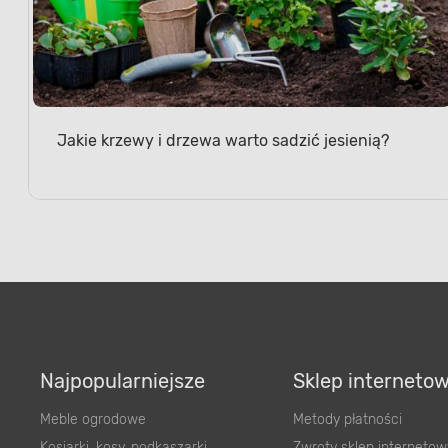
Jakie krzewy i drzewa warto sadzić jesienią?
Najpopularniejsze
Sklep interneto
Meble ogrodowe
Metody płatności
Kosiarki, kosy, podkaszarki
Zwroty sklep internetow