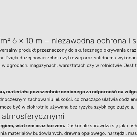
² 6 × 10 m – niezawodna ochrona i s
wersalny produkt przeznaczony do skutecznego okrywania oraz
i. Dzięki dużej powierzchni użytkowej oraz solidnemu wykona
w ogrodach, magazynach, warsztatach czy w rolnictwie. Jest to
enu, materiału powszechnie cenionego za odporność na wilg
dnoczesnym zachowaniu lekkości, co znacząco ułatwia codzien
a może być wielokrotnie używana bez ryzyka szybkiego zużycia.
i atmosferycznymi
egiem, wiatrem oraz kurzem.
Doskonale sprawdza się jako osł
ania materiałów budowlanych, drewna opałowego, narzędzi, mas