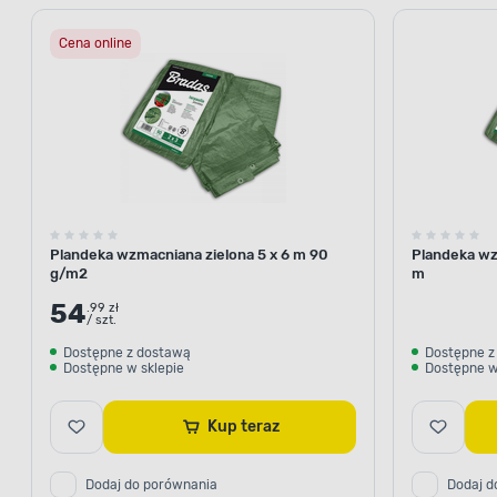
Cena online
Plandeka wzmacniana zielona 5 x 6 m 90
Plandeka wz
g/m2
m
54
.99 zł
/ szt.
Dostępne z dostawą
Dostępne z
Dostępne w sklepie
Dostępne w
Kup teraz
Dodaj do porównania
Dodaj d