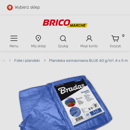
Wybierz sklep
Przejdź do głównej zawartości
Przejdź do wyszukiwarki
0
Menu
Mój sklep
Szukaj
Moje konto
Koszyk
Przejdź do kontaktu
lie
>
Folie i plandeki
>
Plandeka wzmacniana BLUE 60 g/m², 4 x 5 m