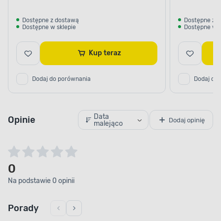
Dostępne z dostawą
Dostępne z 
Dostępne w sklepie
Dostępne w s
Kup teraz
Dodaj do porównania
Dodaj do
Data
Opinie
Dodaj opinię
malejąco
0
Na podstawie 0 opinii
Porady