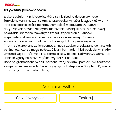
Promocje
Używamy plików cookie
Wykorzystujemy pliki cookie, które są niezbędne do poprawnego
funkcjonowania naszej strony. W przypadku wyrażenia zgody używamy
inne pliki cookie, które możemy zamieścić w celu analizy danych
Nasze sklepy
dotyczących odwiedzających, ulepszenia naszej strony internetowej,
pokazania spersonalizowanych treści i zapewnienia Państwu
wspaniałego doświadczenia na stronie internetowej. Ponieważ
korzystamy również z plików cookie innych firm, poszczególne
O nas
informacje, zebrane za ich pomocą, mogą zostać przekazane do naszych
partnerów, którzy mogą połączyć je z informacjami już posiadanymi. Aby
uzyskać więcej informacji na temat plików cookie, których używamy, lub
udzielić zgody na poszczególne, wybierz „Dostosuj”.
Kontakt do sklepu
Dane są gromadzone w celu personalizacji reklam i pomiaru skuteczności
kampanii reklamowych. Dane mogą być udostępniane Google LLC, więcej
informacji można znaleźć
tutaj
.
Strefa biznesu
Akceptuj wszystkie
Dołącz do nas
Odrzuć wszystkie
Dostosuj