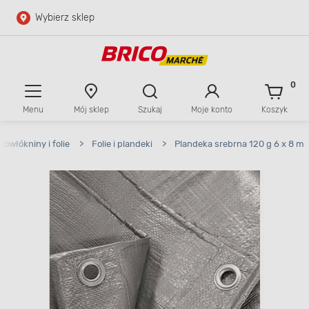
Wybierz sklep
Przejdź do głównej zawartości
Przejdź do wyszukiwarki
0
Menu
Mój sklep
Szukaj
Moje konto
Koszyk
Przejdź do kontaktu
rowłókniny i folie
>
Folie i plandeki
>
Plandeka srebrna 120 g 6 x 8 m