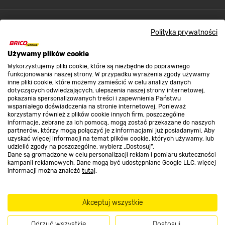
Kontakt do sklepu
Polityka prywatności
Używamy plików cookie
Strefa biznesu
Wykorzystujemy pliki cookie, które są niezbędne do poprawnego
funkcjonowania naszej strony. W przypadku wyrażenia zgody używamy
inne pliki cookie, które możemy zamieścić w celu analizy danych
dotyczących odwiedzających, ulepszenia naszej strony internetowej,
Dołącz do nas
pokazania spersonalizowanych treści i zapewnienia Państwu
wspaniałego doświadczenia na stronie internetowej. Ponieważ
korzystamy również z plików cookie innych firm, poszczególne
informacje, zebrane za ich pomocą, mogą zostać przekazane do naszych
partnerów, którzy mogą połączyć je z informacjami już posiadanymi. Aby
uzyskać więcej informacji na temat plików cookie, których używamy, lub
udzielić zgody na poszczególne, wybierz „Dostosuj”.
Metody płatności
Dane są gromadzone w celu personalizacji reklam i pomiaru skuteczności
kampanii reklamowych. Dane mogą być udostępniane Google LLC, więcej
informacji można znaleźć
tutaj
.
Akceptuj wszystkie
Informacje handlowe o towarach i ich cenach podane na stronach serwisu:
https://www.bricomarche.pl/
nie stanowią oferty, a są wyłącznie
Odrzuć wszystkie
Dostosuj