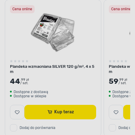
Cena online
Cena online
Plandeka wzmacniana SILVER 120 g/m², 4 x 5
Plandeka wzma
m
m
44
59
.99 zł
.99 zł
/ szt.
/ szt.
Dostępne z dostawą
Dostępne z 
Dostępne w sklepie
Dostępne w s
Kup teraz
Dodaj do porównania
Dodaj do