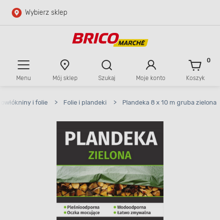
Wybierz sklep
Przejdź do głównej zawartości
Przejdź do wyszukiwarki
0
Menu
Mój sklep
Szukaj
Moje konto
Koszyk
Przejdź do kontaktu
owłókniny i folie
>
Folie i plandeki
>
Plandeka 8 x 10 m gruba zielona