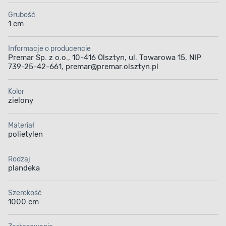
Grubość
1 cm
Informacje o producencie
Premar Sp. z o.o., 10-416 Olsztyn, ul. Towarowa 15, NIP
739-25-42-661, premar@premar.olsztyn.pl
Kolor
zielony
Materiał
polietylen
Rodzaj
plandeka
Szerokość
1000 cm