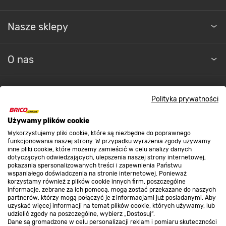
Nasze sklepy
O nas
Kontakt do sklepu
Polityka prywatności
Używamy plików cookie
Strefa biznesu
Wykorzystujemy pliki cookie, które są niezbędne do poprawnego
funkcjonowania naszej strony. W przypadku wyrażenia zgody używamy
inne pliki cookie, które możemy zamieścić w celu analizy danych
dotyczących odwiedzających, ulepszenia naszej strony internetowej,
Dołącz do nas
pokazania spersonalizowanych treści i zapewnienia Państwu
wspaniałego doświadczenia na stronie internetowej. Ponieważ
korzystamy również z plików cookie innych firm, poszczególne
informacje, zebrane za ich pomocą, mogą zostać przekazane do naszych
partnerów, którzy mogą połączyć je z informacjami już posiadanymi. Aby
uzyskać więcej informacji na temat plików cookie, których używamy, lub
udzielić zgody na poszczególne, wybierz „Dostosuj”.
Metody płatności
Dane są gromadzone w celu personalizacji reklam i pomiaru skuteczności