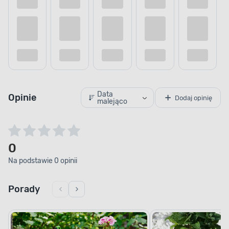
Dostępne w sklepie
Dostępne w s
Kup teraz
Dodaj do porównania
Dodaj do
Data
Opinie
Dodaj opinię
malejąco
0
Na podstawie 0 opinii
Porady