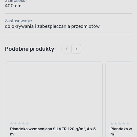
Szerokość
400 cm
Zastosowanie
do okrywania i zabezpieczania przedmiotów
Podobne produkty
Cena online
Cena online
Plandeka wzmacniana SILVER 120 g/m², 4 x 5
Plandeka wzma
m
m