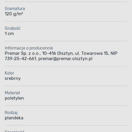
Gramatura
120 g/m²
Grubość
1 cm
Informacje o producencie
Premar Sp. z o.o., 10-416 Olsztyn, ul. Towarowa 15, NIP
739-25-42-661, premar@premar.olsztyn.pl
Kolor
srebrny
Materiał
poletylen
Rodzaj
plandeka