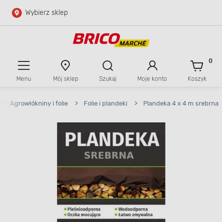
Wybierz sklep
Przejdź do głównej zawartości
Przejdź do wyszukiwarki
0
Menu
Mój sklep
Szukaj
Moje konto
Koszyk
Przejdź do kontaktu
>
Agrowłókniny i folie
>
Folie i plandeki
>
Plandeka 4 x 4 m srebrna