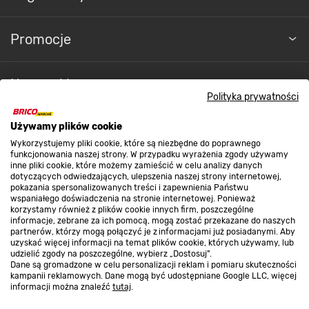
Promocje
Nasze sklepy
Polityka prywatności
O nas
Używamy plików cookie
Wykorzystujemy pliki cookie, które są niezbędne do poprawnego
funkcjonowania naszej strony. W przypadku wyrażenia zgody używamy
inne pliki cookie, które możemy zamieścić w celu analizy danych
Kontakt do sklepu
dotyczących odwiedzających, ulepszenia naszej strony internetowej,
pokazania spersonalizowanych treści i zapewnienia Państwu
wspaniałego doświadczenia na stronie internetowej. Ponieważ
korzystamy również z plików cookie innych firm, poszczególne
Strefa biznesu
informacje, zebrane za ich pomocą, mogą zostać przekazane do naszych
partnerów, którzy mogą połączyć je z informacjami już posiadanymi. Aby
uzyskać więcej informacji na temat plików cookie, których używamy, lub
udzielić zgody na poszczególne, wybierz „Dostosuj”.
Dane są gromadzone w celu personalizacji reklam i pomiaru skuteczności
Dołącz do nas
kampanii reklamowych. Dane mogą być udostępniane Google LLC, więcej
informacji można znaleźć
tutaj
.