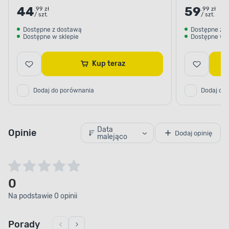
44
59
.99 zł
.99 zł
/ szt.
/ szt.
Dostępne z dostawą
Dostępne z 
Dostępne w sklepie
Dostępne w s
Kup teraz
Dodaj do porównania
Dodaj do
Data
Opinie
Dodaj opinię
malejąco
0
Na podstawie 0 opinii
Porady