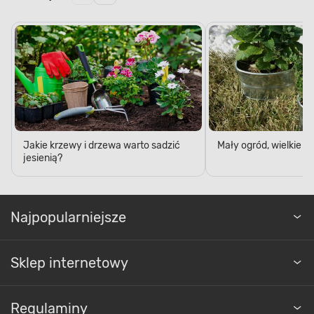
Jakie krzewy i drzewa warto sadzić
Mały ogród, wielkie 
jesienią?
Najpopularniejsze
Sklep internetowy
Regulaminy