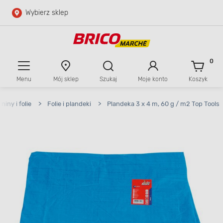
Wybierz sklep
Przejdź do głównej zawartości
Przejdź do wyszukiwarki
0
Menu
Mój sklep
Szukaj
Moje konto
Koszyk
Przejdź do kontaktu
iny i folie
>
Folie i plandeki
>
Plandeka 3 x 4 m, 60 g / m2 Top Tools