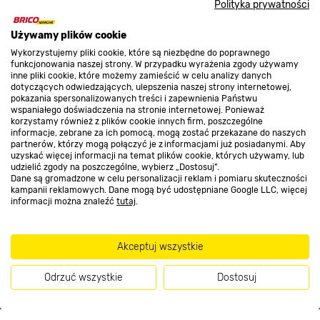
Polityka prywatności
O nas
Używamy plików cookie
Wykorzystujemy pliki cookie, które są niezbędne do poprawnego
funkcjonowania naszej strony. W przypadku wyrażenia zgody używamy
inne pliki cookie, które możemy zamieścić w celu analizy danych
Kontakt do sklepu
dotyczących odwiedzających, ulepszenia naszej strony internetowej,
pokazania spersonalizowanych treści i zapewnienia Państwu
wspaniałego doświadczenia na stronie internetowej. Ponieważ
korzystamy również z plików cookie innych firm, poszczególne
Strefa biznesu
informacje, zebrane za ich pomocą, mogą zostać przekazane do naszych
partnerów, którzy mogą połączyć je z informacjami już posiadanymi. Aby
uzyskać więcej informacji na temat plików cookie, których używamy, lub
udzielić zgody na poszczególne, wybierz „Dostosuj”.
Dane są gromadzone w celu personalizacji reklam i pomiaru skuteczności
Dołącz do nas
kampanii reklamowych. Dane mogą być udostępniane Google LLC, więcej
informacji można znaleźć
tutaj
.
Akceptuj wszystkie
Metody płatności
Odrzuć wszystkie
Dostosuj