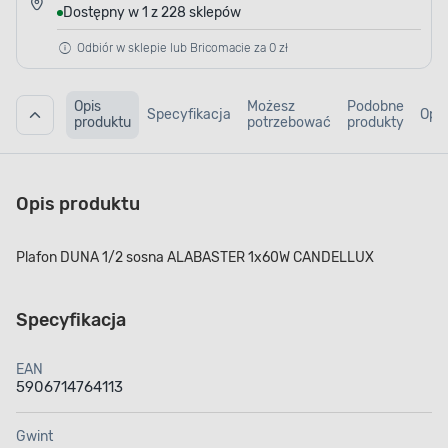
Dostępny w 1 z 228 sklepów
Odbiór w sklepie lub Bricomacie za 0 zł
Opis
Możesz
Podobne
Specyfikacja
Opin
produktu
potrzebować
produkty
Opis produktu
Plafon DUNA 1/2 sosna ALABASTER 1x60W CANDELLUX
Specyfikacja
EAN
5906714764113
Gwint