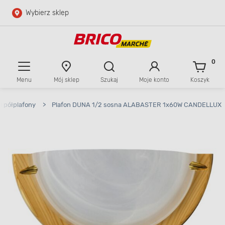
Wybierz sklep
Przejdź do głównej zawartości
Przejdź do wyszukiwarki
0
Menu
Mój sklep
Szukaj
Moje konto
Koszyk
Przejdź do kontaktu
 i półplafony
>
Plafon DUNA 1/2 sosna ALABASTER 1x60W CANDELLUX