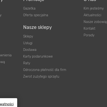
Gazetka
Kim jesteśmy
y
Oferta specjalna
Aktualności
Nasze zobowią
Nasze sklepy
Kontakt
Porady
Sklepy
Usługi
Dostawa
wnienia
Karty podarunkowe
ową
Raty
Odroczona płatność dla firm
Zwrot zużytego sprzętu
ywatności