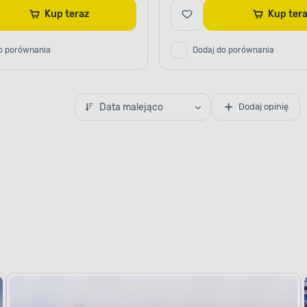
Kup teraz
Kup te
o porównania
Dodaj do porównania
Data malejąco
Dodaj opinię