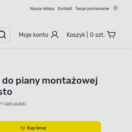
0
Nasze sklepy
Kontakt
Twoje porównanie
Moje konto
0 szt.
t do piany montażowej
sto
nii
Oceń produkt
Kup teraz