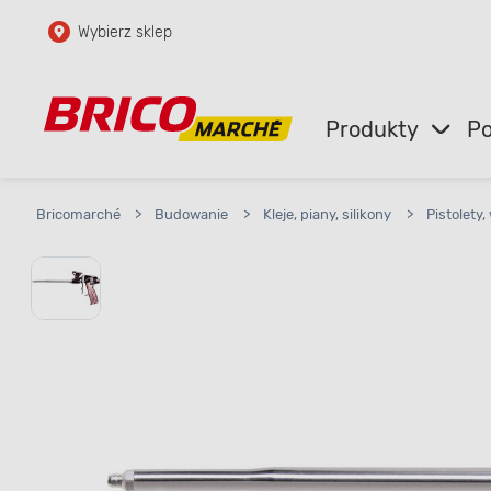
Wybierz sklep
Przejdź do głównej zawartości
Przejdź do wyszukiwarki
Produkty
Po
Przejdź do kontaktu
Bricomarché
>
Budowanie
>
Kleje, piany, silikony
>
Pistolety