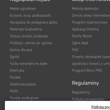
Meble ogrodowe
Metody płatności
Kosiarki, kosy, podkaszarki
Zwroty sklep internetow
Narzędzia do pielęgnacji gleby
Program lojalnościowy
Materiały budowlane
Aplikacja Mobilna
Tarasy, ścieżki, podjazdy
Strefa Marek
Podłoża i ziemie do ogrodu
Zgłoś błąd
Karma dla psa
FAQ
Ogród
Prawny obowiązek zape
Farby wewnętrzne białe
zgodności towaru z um
Elektryka
Program Brico PRO
Panele
Regulaminy
Elektronarzędzia
Płytki
Regulaminy
Panele podłogowe
Polityka prywatności
Płyty OSB/HDF
Polityka pr