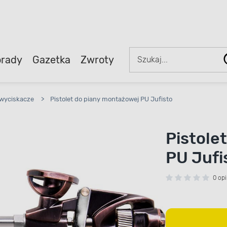
rady
Gazetka
Zwroty
, wyciskacze
>
Pistolet do piany montażowej PU Jufisto
Pistole
PU Jufi
0 opi