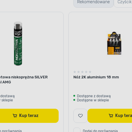
Rekomendowane
Czyścik
letowa niskoprężna SILVER
Nóż 2K aluminium 18 mm
l AMG
 dostawą
Dostępne z dostawą
 sklepie
Dostępne w sklepie
Kup teraz
Kup te
o porównania
Dodaj do porównania