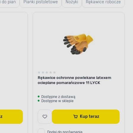
i do pian
Pianki pistoletowe
Nożyki
Rękawice robocze
Rękawice ochronne powlekane latexem
ocieplane pomarańczowe 11 LYCK
Dostępne z dostawą
Dostępne w sklepie
raz
Kup teraz
Dodaj do porównania