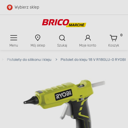
Wybierz sklep
Przejdź do głównej zawartości
Przejdź do wyszukiwarki
0
Menu
Mój sklep
Szukaj
Moje konto
Koszyk
Przejdź do kontaktu
>
Pistolety do silikonu i kleju
>
Pistolet do kleju 18 V R18GLU-0 RYOBI