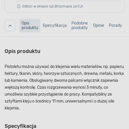
Odbiór w sklepie lub Bricomacie za 0 zł
Opis
Podobne
Specyfikacja
Opinie
Porady
produktu
produkty
Opis produktu
Pistoletu można używać do klejenia wielu materiałów, np. papieru,
tektury, tkanin, skóry, tworzyw sztucznych, drewna, metalu, korka
lub kamienia. Obsługiwany dwoma palcami włącznik zapewnia
większą kontrolę. Czas rozgrzewania wynosi 3 minuty, co
umożliwia szybkie przystąpienie do pracy. Kompatybilny ze
sztyftami kleju o średnicy 11 mm, uniwersalnymi i o dużej sile
klejenia.
Specyfikacja