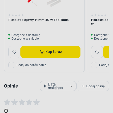
Pistolet klejowy 11 mm 40 W Top Tools
Pistolet do k
W
Dostępne z dostawą
Dostępne z 
Dostępne w sklepie
Dostępne w s
Kup teraz
Dodaj do porównania
Dodaj do
Data
Opinie
Dodaj opinię
malejąco
0