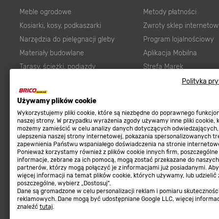
Najpopularniejsze
Sklep interneto
Meble ogrodowe
Metody płatności
Kosiarki, kosy, podkaszarki
Zwroty sklep internetow
Narzędzia do pielęgnacji gleby
Program lojalnościowy
Materiały budowlane
Aplikacja Mobilna
Tarasy, ścieżki, podjazdy
Strefa Marek
Polityka pr
Podłoża i ziemie do ogrodu
Zgłoś błąd
Używamy plików cookie
Karma dla psa
FAQ
Wykorzystujemy pliki cookie, które są niezbędne do poprawnego funkcj
Ogród
Prawny obowiązek zape
naszej strony. W przypadku wyrażenia zgody używamy inne pliki cookie, 
możemy zamieścić w celu analizy danych dotyczących odwiedzających,
Farby wewnętrzne białe
zgodności towaru z um
ulepszenia naszej strony internetowej, pokazania spersonalizowanych tre
Elektryka
Program Brico PRO
zapewnienia Państwu wspaniałego doświadczenia na stronie internetowe
Ponieważ korzystamy również z plików cookie innych firm, poszczególne
Panele
informacje, zebrane za ich pomocą, mogą zostać przekazane do naszych
Regulaminy
partnerów, którzy mogą połączyć je z informacjami już posiadanymi. Ab
Elektronarzędzia
więcej informacji na temat plików cookie, których używamy, lub udzielić
poszczególne, wybierz „Dostosuj”.
Płytki
Regulaminy
Dane są gromadzone w celu personalizacji reklam i pomiaru skutecznośc
Panele podłogowe
reklamowych. Dane mogą być udostępniane Google LLC, więcej informa
Polityka prywatności
znaleźć
tutaj
.
Płyty OSB/HDF