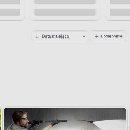
Kup teraz
Kup te
o porównania
Dodaj do porównania
Data malejąco
Dodaj opinię