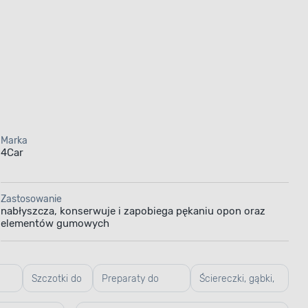
Marka
4Car
Zastosowanie
nabłyszcza, konserwuje i zapobiega pękaniu opon oraz
elementów gumowych
Szczotki do
Preparaty do
Ściereczki, gąbki,
owe
mycia
usuwania
chusteczki do