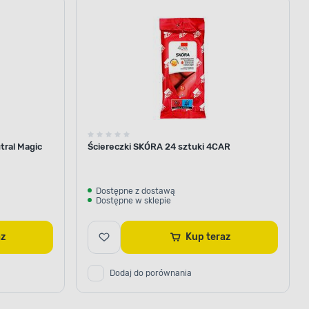
samochodu
trudnych
samochodu
zabrudzeń
tral Magic
Ściereczki SKÓRA 24 sztuki 4CAR
Dostępne z dostawą
Dostępne w sklepie
raz
Kup teraz
Dodaj do porównania