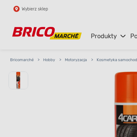
Wybierz sklep
Przejdź do głównej zawartości
Przejdź do wyszukiwarki
Produkty
Po
Przejdź do kontaktu
Bricomarché
>
Hobby
>
Motoryzacja
>
Kosmetyka samocho