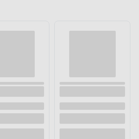
wacji opon
Żel do czyszczenia felg + szczoteczka 500
ml AutoDetailer by 4CAR
Dostępne z dostawą
Dostępne w sklepie