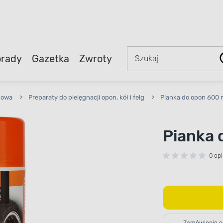
rady
Gazetka
Zwroty
dowa
>
Preparaty do pielęgnacji opon, kół i felg
>
Pianka do opon 600
Pianka 
0 opi