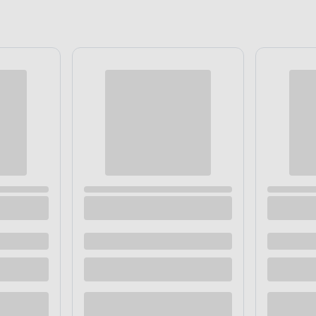
pielęgnacji opon Moje Auto 650
Mleczko do pielęgnacji i konser
er MOJE AUTO
750 ml 4CAR Premium Quality
 dostawą
Dostępne z dostawą
 sklepie
Dostępne w sklepie