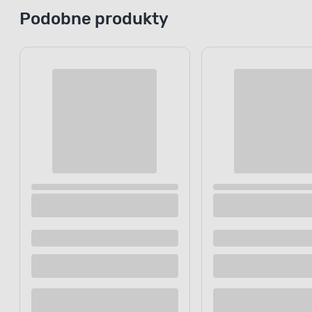
Podobne produkty
Krwawa felga 600 ml atomizer TENZI
Mleczko do 
ml - atomiz
18
.99 zł
/ op.
31,65 zł / l
Dostępne z dostawą
Dostępne z
Dostępne w sklepie
Dostępne w