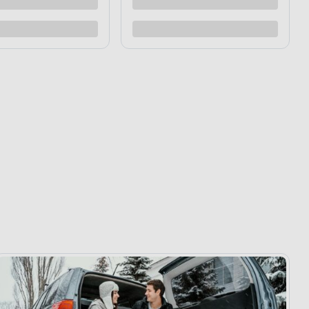
raz
Kup teraz
Dodaj do porównania