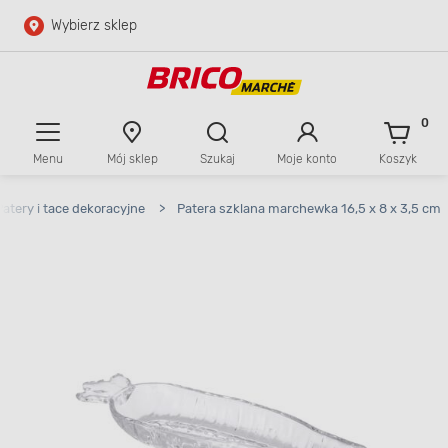
Wybierz sklep
Przejdź do głównej zawartości
Przejdź do wyszukiwarki
0
Menu
Mój sklep
Szukaj
Moje konto
Koszyk
Przejdź do kontaktu
Patery i tace dekoracyjne
>
Patera szklana marchewka 16,5 x 8 x 3,5 cm