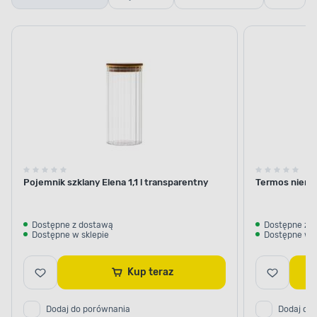
szklane
termiczne i
termosy
Pojemnik szklany Elena 1,1 l transparentny
Termos nierdz
Dostępne z dostawą
Dostępne z 
Dostępne w sklepie
Dostępne w s
Kup teraz
Dodaj do porównania
Dodaj do