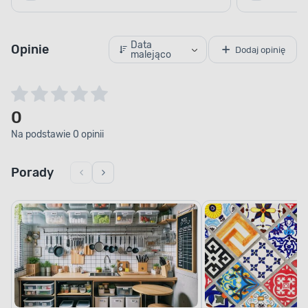
Data
Opinie
Dodaj opinię
malejąco
0
Na podstawie 0 opinii
Porady