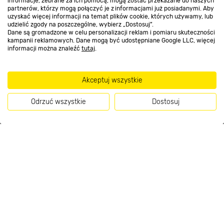
informacje, zebrane za ich pomocą, mogą zostać przekazane do naszych
partnerów, którzy mogą połączyć je z informacjami już posiadanymi. Aby
uzyskać więcej informacji na temat plików cookie, których używamy, lub
udzielić zgody na poszczególne, wybierz „Dostosuj”.
Kontakt do sklepu
Dane są gromadzone w celu personalizacji reklam i pomiaru skuteczności
kampanii reklamowych. Dane mogą być udostępniane Google LLC, więcej
informacji można znaleźć
tutaj
.
Strefa biznesu
Akceptuj wszystkie
Odrzuć wszystkie
Dostosuj
Dołącz do nas
Kup teraz
Metody płatności
Informacje handlowe o towarach i ich cenach podane na stronach serwisu: