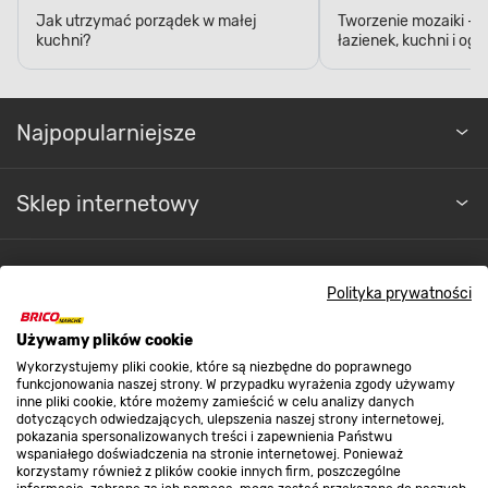
Jak utrzymać porządek w małej
Tworzenie mozaiki - 
kuchni?
łazienek, kuchni i og
Najpopularniejsze
Sklep internetowy
Regulaminy
Polityka prywatności
Używamy plików cookie
Promocje
Wykorzystujemy pliki cookie, które są niezbędne do poprawnego
funkcjonowania naszej strony. W przypadku wyrażenia zgody używamy
inne pliki cookie, które możemy zamieścić w celu analizy danych
Nasze sklepy
dotyczących odwiedzających, ulepszenia naszej strony internetowej,
pokazania spersonalizowanych treści i zapewnienia Państwu
wspaniałego doświadczenia na stronie internetowej. Ponieważ
korzystamy również z plików cookie innych firm, poszczególne
O nas