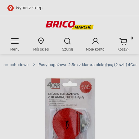
Wybierz sklep
Przejdź do głównej zawartości
Przejdź do wyszukiwarki
0
Menu
Mój sklep
Szukaj
Moje konto
Koszyk
Przejdź do kontaktu
sy samochodowe
>
Pasy bagażowe 2,5m z klamrą blokującą (2 szt.) 4Car