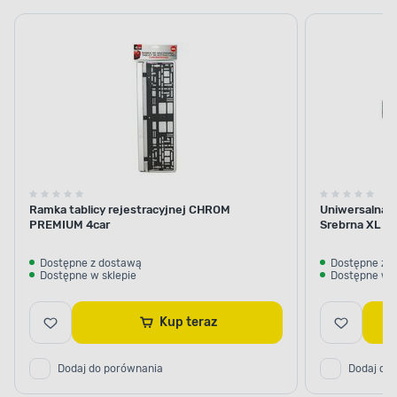
tablicy
termiczne
żaluzje na
rejestracyjnej
na szyby
szyby
samochodo
Ramka tablicy rejestracyjnej CHROM
Uniwersalna o
PREMIUM 4car
Srebrna XL 2
Dostępne z dostawą
Dostępne z 
Dostępne w sklepie
Dostępne w s
Kup teraz
Dodaj do porównania
Dodaj do