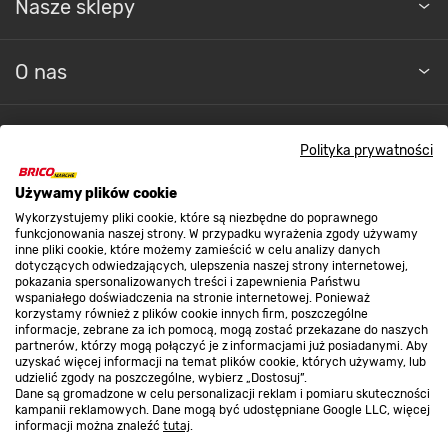
Nasze sklepy
O nas
Kontakt do sklepu
Polityka prywatności
Używamy plików cookie
Strefa biznesu
Wykorzystujemy pliki cookie, które są niezbędne do poprawnego
funkcjonowania naszej strony. W przypadku wyrażenia zgody używamy
inne pliki cookie, które możemy zamieścić w celu analizy danych
dotyczących odwiedzających, ulepszenia naszej strony internetowej,
Dołącz do nas
pokazania spersonalizowanych treści i zapewnienia Państwu
wspaniałego doświadczenia na stronie internetowej. Ponieważ
korzystamy również z plików cookie innych firm, poszczególne
informacje, zebrane za ich pomocą, mogą zostać przekazane do naszych
partnerów, którzy mogą połączyć je z informacjami już posiadanymi. Aby
uzyskać więcej informacji na temat plików cookie, których używamy, lub
udzielić zgody na poszczególne, wybierz „Dostosuj”.
Metody płatności
Dane są gromadzone w celu personalizacji reklam i pomiaru skuteczności
kampanii reklamowych. Dane mogą być udostępniane Google LLC, więcej
informacji można znaleźć
tutaj
.