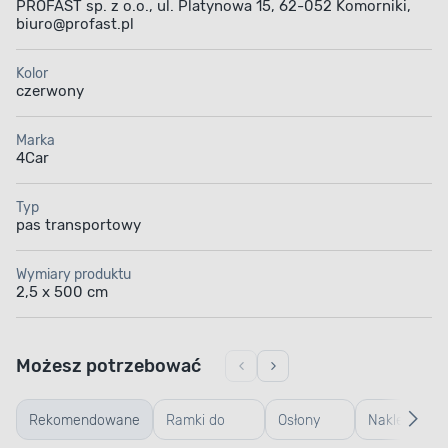
PROFAST sp. z o.o., ul. Platynowa 15, 62-052 Komorniki,
biuro@profast.pl
Kolor
czerwony
Marka
4Car
Typ
pas transportowy
Wymiary produktu
2,5 x 500 cm
Możesz potrzebować
Rekomendowane
Ramki do
Osłony
Naklejki i