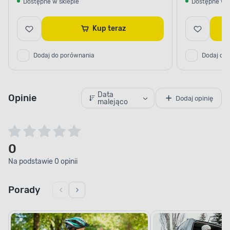
Dostępne w sklepie
Dostępne w s
Kup teraz
Dodaj do porównania
Dodaj do
Data
Opinie
Dodaj opinię
malejąco
0
Na podstawie 0 opinii
Porady