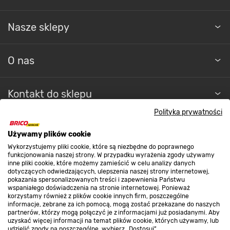
Nasze sklepy
O nas
Kontakt do sklepu
Polityka prywatności
Strefa biznesu
Używamy plików cookie
Wykorzystujemy pliki cookie, które są niezbędne do poprawnego
funkcjonowania naszej strony. W przypadku wyrażenia zgody używamy
inne pliki cookie, które możemy zamieścić w celu analizy danych
Dołącz do nas
dotyczących odwiedzających, ulepszenia naszej strony internetowej,
pokazania spersonalizowanych treści i zapewnienia Państwu
wspaniałego doświadczenia na stronie internetowej. Ponieważ
korzystamy również z plików cookie innych firm, poszczególne
informacje, zebrane za ich pomocą, mogą zostać przekazane do naszych
partnerów, którzy mogą połączyć je z informacjami już posiadanymi. Aby
Metody płatności
uzyskać więcej informacji na temat plików cookie, których używamy, lub
udzielić zgody na poszczególne, wybierz „Dostosuj”.