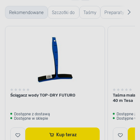
Rekomendowane
Szczotki do
Taśmy
Preparaty
Ta
mycia
do
mal
samochodu
usuwania
trudnych
zabrudzeń
Ściągacz wody TOP-DRY FUTURO
Taśma malarsk
40 m Tesa
Dostępne z dostawą
Dostępne z 
Dostępne w sklepie
Dostępne w s
Kup teraz