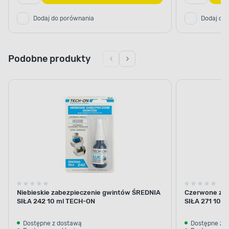
Dodaj do porównania
Dodaj do
Podobne produkty
Niebieskie zabezpieczenie gwintów ŚREDNIA
Czerwone za
SIŁA 242 10 ml TECH-ON
SIŁA 271 10 
Dostępne z dostawą
Dostępne z 