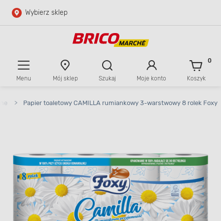
Wybierz sklep
Przejdź do głównej zawartości
Przejdź do wyszukiwarki
0
Menu
Mój sklep
Szukaj
Moje konto
Koszyk
Przejdź do kontaktu
zne
>
Papier toaletowy CAMILLA rumiankowy 3-warstwowy 8 rolek Foxy