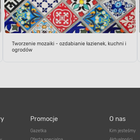
Tworzenie mozaiki - ozdabianie łazienek, kuchni i
ogrodów
wy
Promocje
O nas
Gazetka
Kim jesteśmy
y
Oferta specjalna
Aktualności