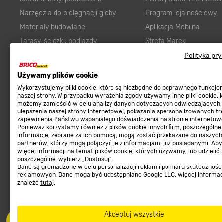
Narzędzia do pielęgnacji gleby
Program lojalnościowy
Materiały budowlane
Aplikacja Mobilna
Tarasy, ścieżki, podjazdy
Strefa Marek
Podłoża i ziemie do ogrodu
Zgłoś błąd
Polityka pr
Karma dla psa
FAQ
Używamy plików cookie
Ogród
Prawny obowiązek zape
Wykorzystujemy pliki cookie, które są niezbędne do poprawnego funkcj
Farby wewnętrzne białe
zgodności towaru z um
naszej strony. W przypadku wyrażenia zgody używamy inne pliki cookie, 
możemy zamieścić w celu analizy danych dotyczących odwiedzających,
Elektryka
Program Brico PRO
ulepszenia naszej strony internetowej, pokazania spersonalizowanych tre
zapewnienia Państwu wspaniałego doświadczenia na stronie internetowe
Panele
Ponieważ korzystamy również z plików cookie innych firm, poszczególne
Regulaminy
informacje, zebrane za ich pomocą, mogą zostać przekazane do naszych
Elektronarzędzia
partnerów, którzy mogą połączyć je z informacjami już posiadanymi. Ab
Płytki
więcej informacji na temat plików cookie, których używamy, lub udzielić
Regulaminy
poszczególne, wybierz „Dostosuj”.
Panele podłogowe
Dane są gromadzone w celu personalizacji reklam i pomiaru skutecznośc
Polityka prywatności
reklamowych. Dane mogą być udostępniane Google LLC, więcej informa
Płyty OSB/HDF
znaleźć
tutaj
.
Grabie do ogrodu
Akceptuj wszystkie