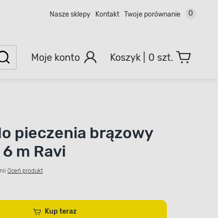
0
Nasze sklepy
Kontakt
Twoje porównanie
Moje konto
0 szt.
do pieczenia brązowy
 6 m Ravi
nii
Oceń produkt
Kup teraz