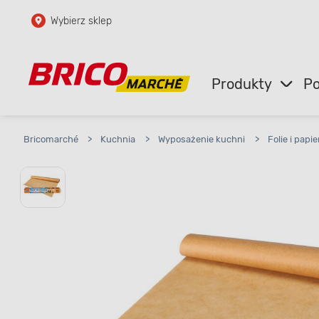
Wybierz sklep
Przejdź do głównej zawartości
Przejdź do wyszukiwarki
Produkty
Po
Przejdź do kontaktu
Bricomarché
>
Kuchnia
>
Wyposażenie kuchni
>
Folie i pap