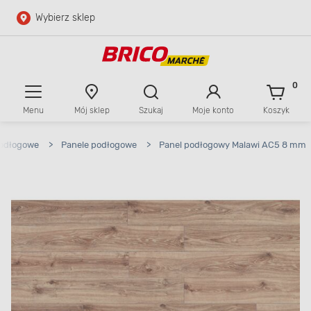
Wybierz sklep
Przejdź do głównej zawartości
Przejdź do wyszukiwarki
0
Menu
Mój sklep
Szukaj
Moje konto
Koszyk
Przejdź do kontaktu
podłogowe
>
Panele podłogowe
>
Panel podłogowy Malawi AC5 8 mm