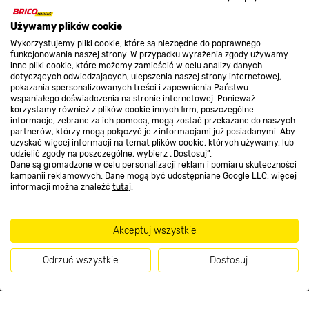
O nas
Używamy plików cookie
Wykorzystujemy pliki cookie, które są niezbędne do poprawnego
funkcjonowania naszej strony. W przypadku wyrażenia zgody używamy
inne pliki cookie, które możemy zamieścić w celu analizy danych
Kontakt do sklepu
dotyczących odwiedzających, ulepszenia naszej strony internetowej,
pokazania spersonalizowanych treści i zapewnienia Państwu
wspaniałego doświadczenia na stronie internetowej. Ponieważ
korzystamy również z plików cookie innych firm, poszczególne
Strefa biznesu
informacje, zebrane za ich pomocą, mogą zostać przekazane do naszych
partnerów, którzy mogą połączyć je z informacjami już posiadanymi. Aby
uzyskać więcej informacji na temat plików cookie, których używamy, lub
udzielić zgody na poszczególne, wybierz „Dostosuj”.
Dane są gromadzone w celu personalizacji reklam i pomiaru skuteczności
Dołącz do nas
kampanii reklamowych. Dane mogą być udostępniane Google LLC, więcej
informacji można znaleźć
tutaj
.
Akceptuj wszystkie
Metody płatności
Odrzuć wszystkie
Dostosuj