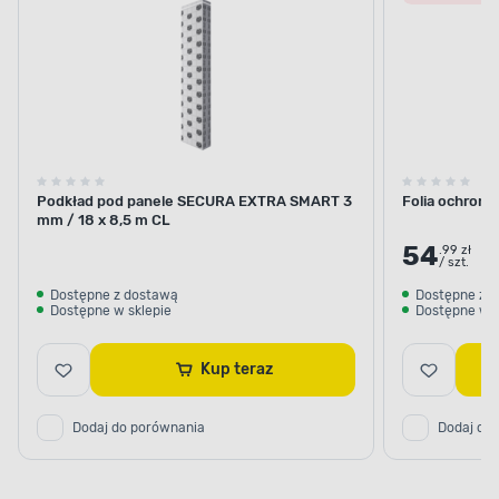
Podkład pod panele SECURA EXTRA SMART 3
Folia ochronn
mm / 18 x 8,5 m CL
54
.99 zł
/ szt.
Dostępne z dostawą
Dostępne z 
Dostępne w sklepie
Dostępne w s
Kup teraz
Dodaj do porównania
Dodaj do