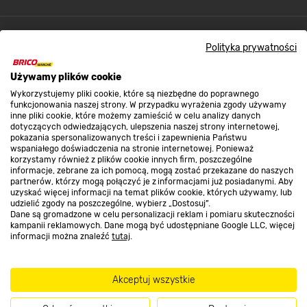
Kontakt do sklepu
Polityka prywatności
Używamy plików cookie
Strefa biznesu
Wykorzystujemy pliki cookie, które są niezbędne do poprawnego
funkcjonowania naszej strony. W przypadku wyrażenia zgody używamy
inne pliki cookie, które możemy zamieścić w celu analizy danych
dotyczących odwiedzających, ulepszenia naszej strony internetowej,
Dołącz do nas
pokazania spersonalizowanych treści i zapewnienia Państwu
wspaniałego doświadczenia na stronie internetowej. Ponieważ
korzystamy również z plików cookie innych firm, poszczególne
informacje, zebrane za ich pomocą, mogą zostać przekazane do naszych
partnerów, którzy mogą połączyć je z informacjami już posiadanymi. Aby
uzyskać więcej informacji na temat plików cookie, których używamy, lub
udzielić zgody na poszczególne, wybierz „Dostosuj”.
Metody płatności
Dane są gromadzone w celu personalizacji reklam i pomiaru skuteczności
kampanii reklamowych. Dane mogą być udostępniane Google LLC, więcej
informacji można znaleźć
tutaj
.
Akceptuj wszystkie
Informacje handlowe o towarach i ich cenach podane na stronach serwisu:
https://www.bricomarche.pl/
nie stanowią oferty, a są wyłącznie