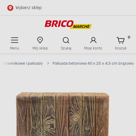
Wybierz sklep
Przejdź do głównej zawartości
Przejdź do wyszukiwarki
0
Menu
Mój sklep
Szukaj
Moje konto
Koszyk
Przejdź do kontaktu
a trawnikowe i palisady
>
Palisada betonowa 40 x 25 x 4,5 cm brązowy