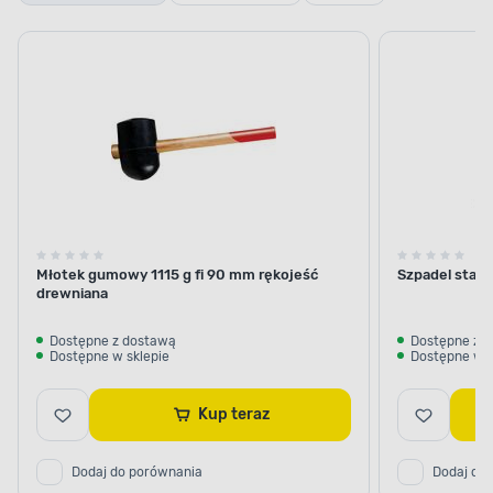
Młotek gumowy 1115 g fi 90 mm rękojeść
Szpadel stan
drewniana
Dostępne z dostawą
Dostępne z 
Dostępne w sklepie
Dostępne w s
Kup teraz
Dodaj do porównania
Dodaj do