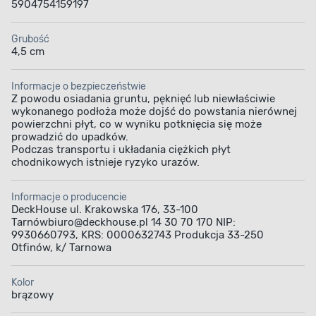
5904754159197
Grubość
4,5 cm
Informacje o bezpieczeństwie
Z powodu osiadania gruntu, pęknięć lub niewłaściwie
wykonanego podłoża może dojść do powstania nierównej
powierzchni płyt, co w wyniku potknięcia się może
prowadzić do upadków.
Podczas transportu i układania ciężkich płyt
chodnikowych istnieje ryzyko urazów.
Informacje o producencie
DeckHouse ul. Krakowska 176, 33-100
Tarnówbiuro@deckhouse.pl 14 30 70 170 NIP:
9930660793, KRS: 0000632743 Produkcja 33-250
Otfinów, k/ Tarnowa
Kolor
brązowy