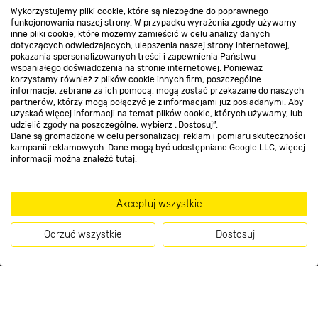
Promocje
Wykorzystujemy pliki cookie, które są niezbędne do poprawnego
funkcjonowania naszej strony. W przypadku wyrażenia zgody używamy
inne pliki cookie, które możemy zamieścić w celu analizy danych
dotyczących odwiedzających, ulepszenia naszej strony internetowej,
Nasze sklepy
pokazania spersonalizowanych treści i zapewnienia Państwu
wspaniałego doświadczenia na stronie internetowej. Ponieważ
korzystamy również z plików cookie innych firm, poszczególne
informacje, zebrane za ich pomocą, mogą zostać przekazane do naszych
O nas
partnerów, którzy mogą połączyć je z informacjami już posiadanymi. Aby
uzyskać więcej informacji na temat plików cookie, których używamy, lub
udzielić zgody na poszczególne, wybierz „Dostosuj”.
Dane są gromadzone w celu personalizacji reklam i pomiaru skuteczności
Kontakt do sklepu
kampanii reklamowych. Dane mogą być udostępniane Google LLC, więcej
informacji można znaleźć
tutaj
.
Strefa biznesu
Akceptuj wszystkie
Odrzuć wszystkie
Dostosuj
Dołącz do nas
Kup teraz