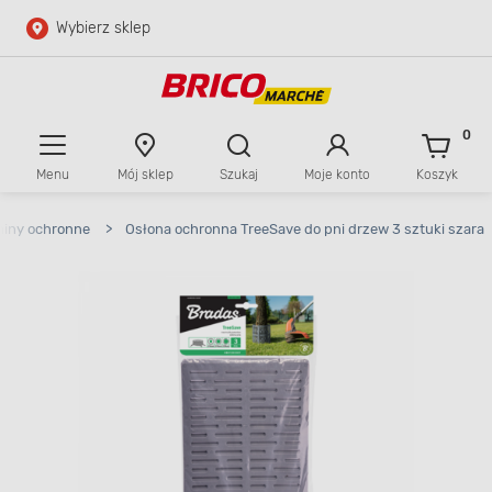
Wybierz sklep
Przejdź do głównej zawartości
Przejdź do wyszukiwarki
0
Menu
Mój sklep
Szukaj
Moje konto
Koszyk
Przejdź do kontaktu
aniny ochronne
>
Osłona ochronna TreeSave do pni drzew 3 sztuki szara