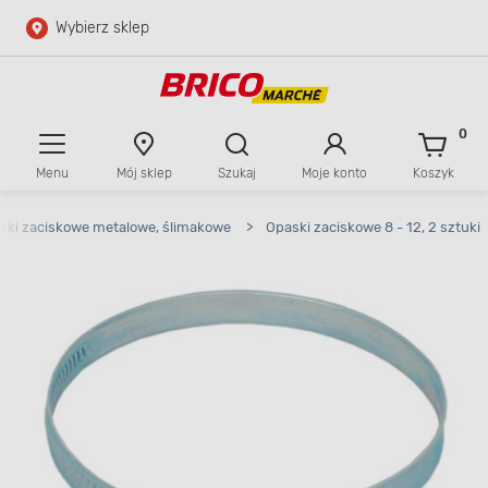
Wybierz sklep
Przejdź do głównej zawartości
Przejdź do wyszukiwarki
0
Menu
Mój sklep
Szukaj
Moje konto
Koszyk
Przejdź do kontaktu
ski zaciskowe metalowe, ślimakowe
>
Opaski zaciskowe 8 - 12, 2 sztuki