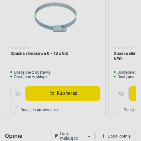
Opaska ślimakowa 8 - 12 x 8,5
Opaska ślima
NEO
Dostępne z dostawą
Dostępne z 
Dostępne w sklepie
Dostępne w s
Kup teraz
Dodaj do porównania
Dodaj do
Data
Opinie
Dodaj opinię
malejąco