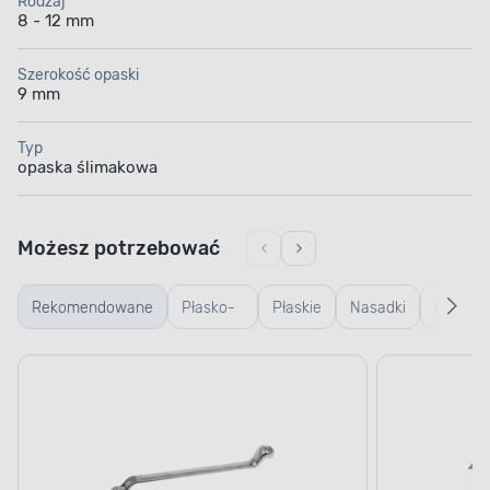
Rodzaj
8 - 12 mm
Szerokość opaski
9 mm
Typ
opaska ślimakowa
Możesz potrzebować
Rekomendowane
Płasko-
Płaskie
Nasadki
Kombin
oczkowe