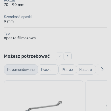
Rodzaj
70 - 90 mm
Szerokość opaski
9 mm
Typ
opaska ślimakowa
Możesz potrzebować
Rekomendowane
Płasko-
Płaskie
Nasadki
Kombin
oczkowe