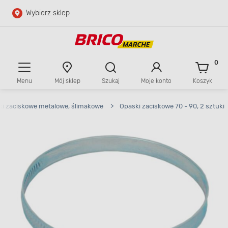
Wybierz sklep
Przejdź do głównej zawartości
Przejdź do wyszukiwarki
0
Menu
Mój sklep
Szukaj
Moje konto
Koszyk
Przejdź do kontaktu
i zaciskowe metalowe, ślimakowe
>
Opaski zaciskowe 70 - 90, 2 sztuki