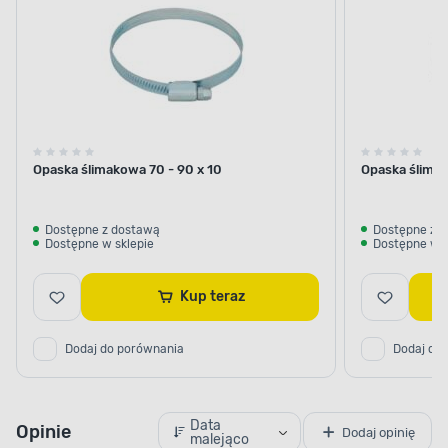
Opaska ślimakowa 70 - 90 x 10
Opaska ślim
Dostępne z dostawą
Dostępne z 
Dostępne w sklepie
Dostępne w s
Kup teraz
Dodaj do porównania
Dodaj do
Data
Opinie
Dodaj opinię
malejąco