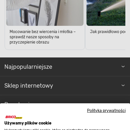
Mocowanie bez wiercenia i młotka –
Jak prawidłowo podl
sprawdź nasze sposoby na
przyczepienie obrazu
Najpopularniejsze
Sklep internetowy
Regulaminy
Polityka prywatności
Promocje
Używamy plików cookie