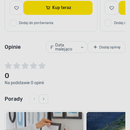
Kup teraz
Dodaj do porównania
Dodaj do
Data
Opinie
Dodaj opinię
malejąco
0
Na podstawie 0 opinii
Porady