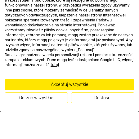
Wykorzystujemy pliki cookie, które są niezbędne do poprawnego
funkcjonowania naszej strony. W przypadku wyrażenia zgody używamy
inne pliki cookie, które możemy zamieścić w celu analizy danych
Nasze sklepy
dotyczących odwiedzających, ulepszenia naszej strony internetowej,
pokazania spersonalizowanych treści i zapewnienia Państwu
wspaniałego doświadczenia na stronie internetowej. Ponieważ
korzystamy również z plików cookie innych firm, poszczególne
O nas
informacje, zebrane za ich pomocą, mogą zostać przekazane do naszych
partnerów, którzy mogą połączyć je z informacjami już posiadanymi. Aby
uzyskać więcej informacji na temat plików cookie, których używamy, lub
udzielić zgody na poszczególne, wybierz „Dostosuj”.
Kontakt do sklepu
Dane są gromadzone w celu personalizacji reklam i pomiaru skuteczności
kampanii reklamowych. Dane mogą być udostępniane Google LLC, więcej
informacji można znaleźć
tutaj
.
Strefa biznesu
Akceptuj wszystkie
Dołącz do nas
Odrzuć wszystkie
Dostosuj
Kup teraz
Metody płatności