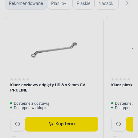
Rekomendowane
Płasko-
Płaskie
Nasadki
Kombin
oczkowe
Klucz oczkowy odgięty HD 8 x 9 mm CV
Klucz płaski 
PROLINE
Dostępne z dostawą
Dostępne z 
Dostępne w sklepie
Dostępne w s
Kup teraz