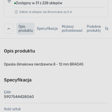
Dostępny w 31 z 228 sklepów
Odbiór w sklepie lub Bricomacie za 0 zł
Opis
Możesz
Podobne
Specyfikacja
Opin
produktu
potrzebować
produkty
Opis produktu
Opaska ślimakowa nierdzewna 8 - 12 mm BRADAS
Specyfikacja
EAN
5907544428060
Ilość sztuk