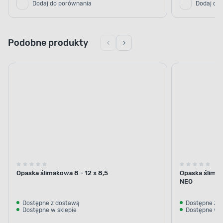
Dodaj do porównania
Dodaj do
Podobne produkty
Opaska ślimakowa 8 - 12 x 8,5
Opaska ślima
NEO
Dostępne z dostawą
Dostępne z 
Dostępne w sklepie
Dostępne w s