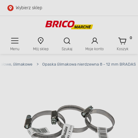
Wybierz sklep
Przejdź do głównej zawartości
Przejdź do wyszukiwarki
0
Menu
Mój sklep
Szukaj
Moje konto
Koszyk
Przejdź do kontaktu
talowe, ślimakowe
>
Opaska ślimakowa nierdzewna 8 - 12 mm BRADAS