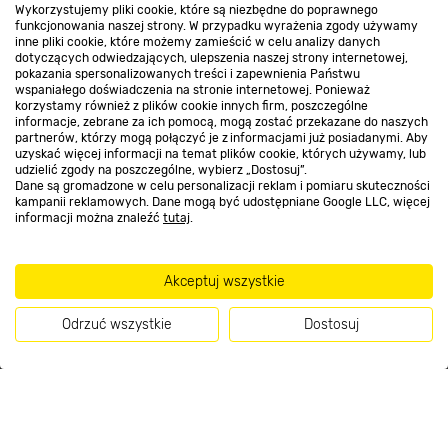
Wykorzystujemy pliki cookie, które są niezbędne do poprawnego
Kontakt do sklepu
funkcjonowania naszej strony. W przypadku wyrażenia zgody używamy
inne pliki cookie, które możemy zamieścić w celu analizy danych
dotyczących odwiedzających, ulepszenia naszej strony internetowej,
pokazania spersonalizowanych treści i zapewnienia Państwu
Strefa biznesu
wspaniałego doświadczenia na stronie internetowej. Ponieważ
korzystamy również z plików cookie innych firm, poszczególne
informacje, zebrane za ich pomocą, mogą zostać przekazane do naszych
partnerów, którzy mogą połączyć je z informacjami już posiadanymi. Aby
uzyskać więcej informacji na temat plików cookie, których używamy, lub
udzielić zgody na poszczególne, wybierz „Dostosuj”.
Dołącz do nas
Dane są gromadzone w celu personalizacji reklam i pomiaru skuteczności
kampanii reklamowych. Dane mogą być udostępniane Google LLC, więcej
informacji można znaleźć
tutaj
.
Metody płatności
Akceptuj wszystkie
Odrzuć wszystkie
Dostosuj
Informacje handlowe o towarach i ich cenach podane na stronach serwisu:
Kup teraz
https://www.bricomarche.pl/
nie stanowią oferty, a są wyłącznie
zaproszeniem do zawarcia umowy w rozumieniu art. 71 Kodeksu cywilnego.