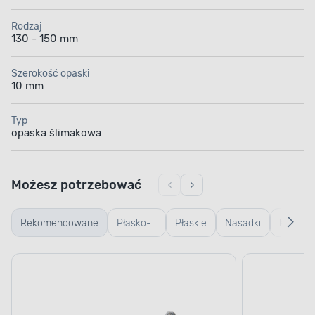
Rodzaj
130 - 150 mm
Szerokość opaski
10 mm
Typ
opaska ślimakowa
Możesz potrzebować
Rekomendowane
Płasko-
Płaskie
Nasadki
Kombin
oczkowe