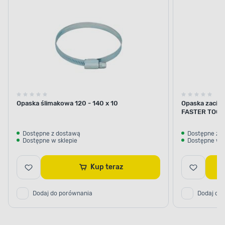
Opaska ślimakowa 120 - 140 x 10
Opaska zacis
FASTER TOOL
Dostępne z dostawą
Dostępne z 
Dostępne w sklepie
Dostępne w s
Kup teraz
Dodaj do porównania
Dodaj do