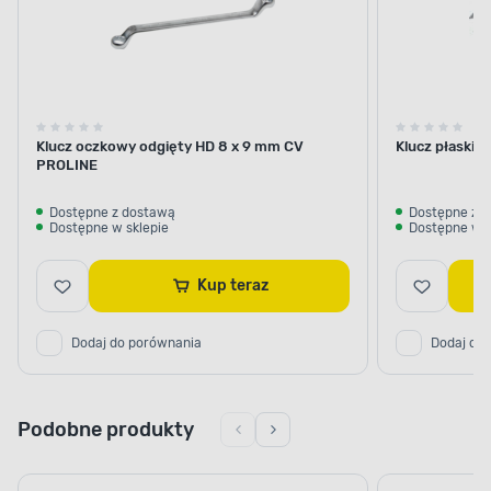
Klucz oczkowy odgięty HD 8 x 9 mm CV
Klucz płaski 
PROLINE
Dostępne z dostawą
Dostępne z 
Dostępne w sklepie
Dostępne w s
Kup teraz
Dodaj do porównania
Dodaj do
Podobne produkty