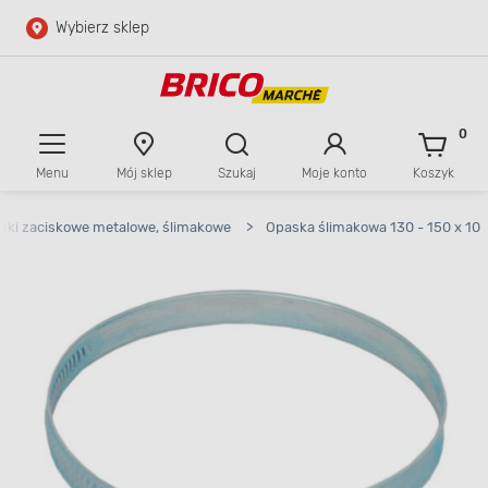
Wybierz sklep
Przejdź do głównej zawartości
Przejdź do wyszukiwarki
0
Menu
Mój sklep
Szukaj
Moje konto
Koszyk
Przejdź do kontaktu
ski zaciskowe metalowe, ślimakowe
>
Opaska ślimakowa 130 - 150 x 10