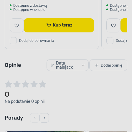
Dostępne z dostawą
Dostępne z 
Dostępne w sklepie
Dostępne w s
Kup teraz
Dodaj do porównania
Dodaj do
Data
Opinie
Dodaj opinię
malejąco
0
Na podstawie 0 opinii
Porady