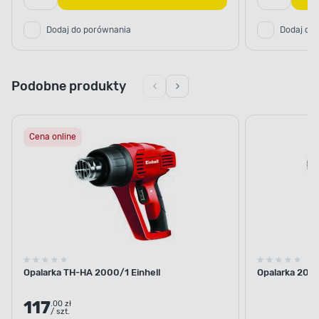
Dodaj do porównania
Dodaj do
Podobne produkty
Cena online
Opalarka TH-HA 2000/1 Einhell
Opalarka 200
117
.00 zł
/ szt.