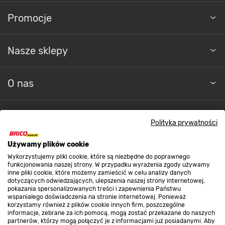
Promocje
Nasze sklepy
O nas
Kontakt do sklepu
Polityka prywatności
Używamy plików cookie
Strefa biznesu
Wykorzystujemy pliki cookie, które są niezbędne do poprawnego
funkcjonowania naszej strony. W przypadku wyrażenia zgody używamy
inne pliki cookie, które możemy zamieścić w celu analizy danych
dotyczących odwiedzających, ulepszenia naszej strony internetowej,
Dołącz do nas
pokazania spersonalizowanych treści i zapewnienia Państwu
wspaniałego doświadczenia na stronie internetowej. Ponieważ
korzystamy również z plików cookie innych firm, poszczególne
informacje, zebrane za ich pomocą, mogą zostać przekazane do naszych
partnerów, którzy mogą połączyć je z informacjami już posiadanymi. Aby