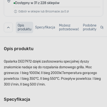
Dostępny w 31 z 228 sklepów
Odbiór w sklepie lub Bricomacie za 0 zł
Opis
Możesz
Podobne
Specyfikacja
Opin
produktu
potrzebować
produkty
Opis produktu
Opalarka DED7972 dzięki zastosowaniu specjalnej dyszy
znakomicie nadaje się do rozpalania domowego grilla. Moc
grzewcza: I bieg 1000W, II bieg 2000W.Temperatura gorącego
powietrza: I bieg 350°C, II bieg 550°C. Przepływ powietrza: I bieg
300 l/min, II bieg 500 l/min.
Specyfikacja