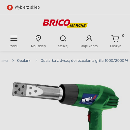
Wybierz sklep
Przejdź do głównej zawartości
Przejdź do wyszukiwarki
0
Menu
Mój sklep
Szukaj
Moje konto
Koszyk
Przejdź do kontaktu
atowe
>
Opalarki
>
Opalarka z dyszą do rozpalania grilla 1000/2000 W