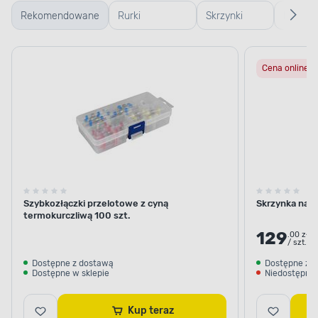
Rekomendowane
Rurki
Skrzynki
Bębno
termokurczliwe
warsztatowe
Cena online
Szybkozłączki przelotowe z cyną
Skrzynka narz
termokurczliwą 100 szt.
129
.00 zł
/ szt.
Dostępne z dostawą
Dostępne z 
Dostępne w sklepie
Niedostępne 
Kup teraz