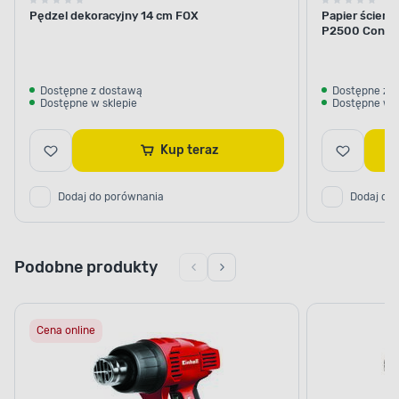
Pędzel dekoracyjny 14 cm FOX
Papier ścier
P2500 Condo
Dostępne z dostawą
Dostępne z 
Dostępne w sklepie
Dostępne w s
Kup teraz
Dodaj do porównania
Dodaj do
Podobne produkty
Cena online