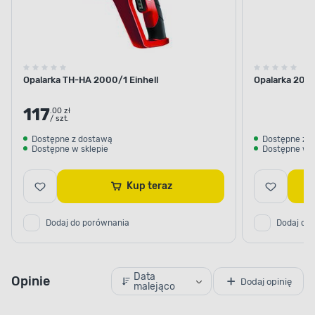
Opalarka TH-HA 2000/1 Einhell
Opalarka 200
117
.00 zł
/ szt.
Dostępne z dostawą
Dostępne z 
Dostępne w sklepie
Dostępne w s
Kup teraz
Dodaj do porównania
Dodaj do
Data
Opinie
Dodaj opinię
malejąco