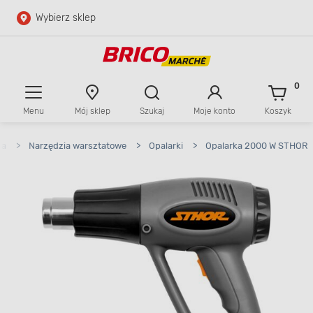
Wybierz sklep
Przejdź do głównej zawartości
Przejdź do wyszukiwarki
0
Menu
Mój sklep
Szukaj
Moje konto
Koszyk
Przejdź do kontaktu
ia
>
Narzędzia warsztatowe
>
Opalarki
>
Opalarka 2000 W STHOR