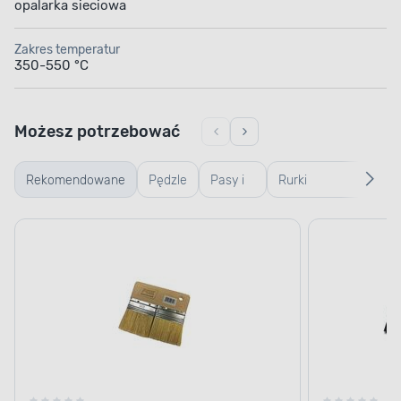
opalarka sieciowa
Zakres temperatur
350-550 °C
Możesz potrzebować
Rekomendowane
Pędzle
Pasy i
Rurki
Sk
arkusze
termokurczliwe
w
ścierne