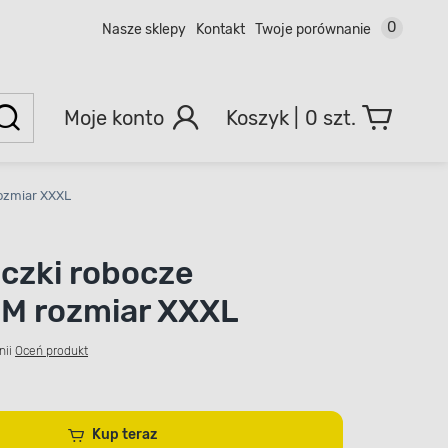
0
Nasze sklepy
Kontakt
Twoje porównanie
Moje konto
0 szt.
ozmiar XXXL
czki robocze
M rozmiar XXXL
nii
Oceń produkt
Kup teraz