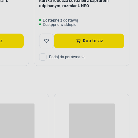
iar L
Kurtka robocza softshell z kapturem
odpinanym, rozmiar L NEO
Dostępne z dostawą
Dostępne w sklepie
az
Kup teraz
Dodaj do porównania