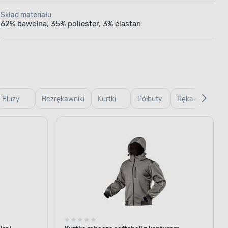
Skład materiału
62% bawełna, 35% poliester, 3% elastan
Bluzy
Bezrękawniki
Kurtki
Półbuty
Rękawice
robocze
robocze
robocze
robocze
robocze