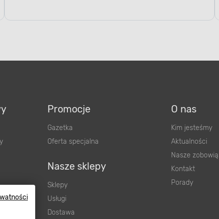
wy
Promocje
O nas
Gazetka
Kim jesteśmy
y
Oferta specjalna
Aktualności
Nasze zobowią
Nasze sklepy
Kontakt
Porady
Sklepy
Usługi
ywatności
Dostawa
wnienia
Karty podarunkowe