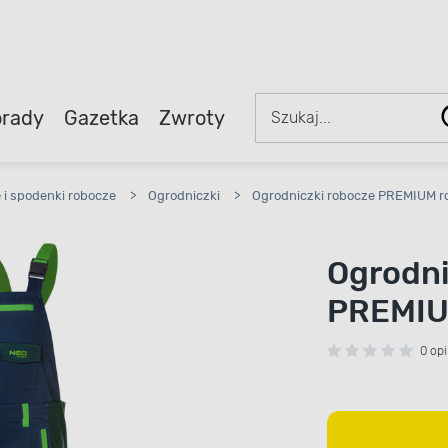
rady
Gazetka
Zwroty
 i spodenki robocze
>
Ogrodniczki
>
Ogrodniczki robocze PREMIUM r
Ogrodni
PREMIU
0 opi