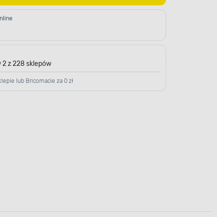
nline
 2 z 228 sklepów
lepie lub Bricomacie za 0 zł