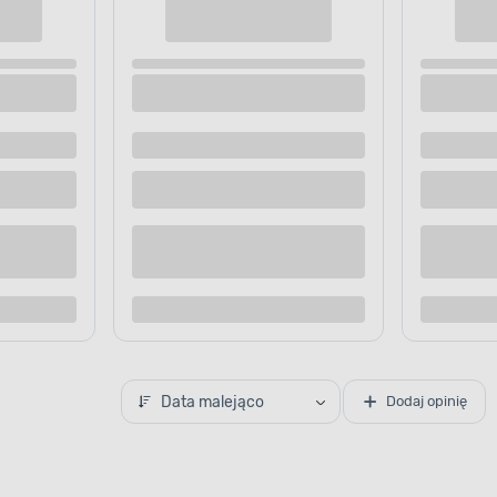
i ochronne LAHTI PRO L40603
Ogrodniczki ochronne LAHTI P
omarańcz. 3XL (60)
granatowe, 3XL (194/116-120)
 dostawą
Dostępne z dostawą
 sklepie
Dostępne w sklepie
Kup teraz
Kup te
o porównania
Dodaj do porównania
Data malejąco
Dodaj opinię