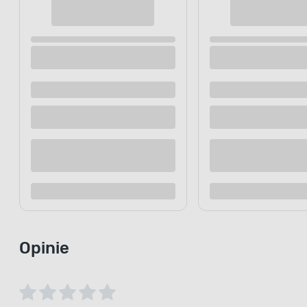
Ogrodniczki ochronne L40606 czarno
Ogrodniczk
zielone LAHTI PRO
grafitowo-p
Dostępne z dostawą
Dostępne z
Dostępne w sklepie
Dostępne w
Kup teraz
Dodaj do porównania
Dodaj d
Opinie
0