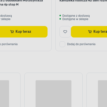
za z odblaskami Motosynteza
Kamizelka robocza HD Slim rozm
a rip stop M
 dostawą
Dostępne z dostawą
 sklepie
Dostępne w sklepie
Kup teraz
Kup ter
o porównania
Dodaj do porównania