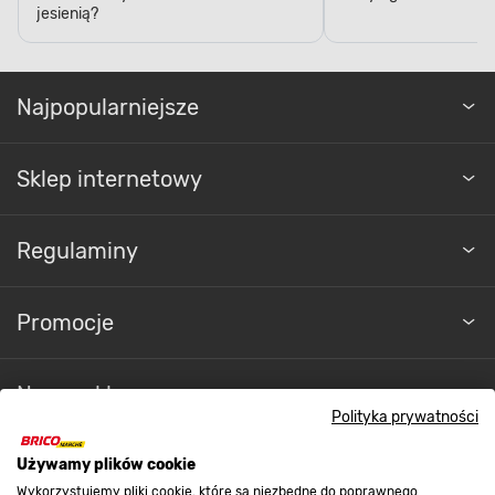
jesienią?
Najpopularniejsze
Sklep internetowy
Regulaminy
Promocje
Nasze sklepy
Polityka prywatności
O nas
Używamy plików cookie
Wykorzystujemy pliki cookie, które są niezbędne do poprawnego