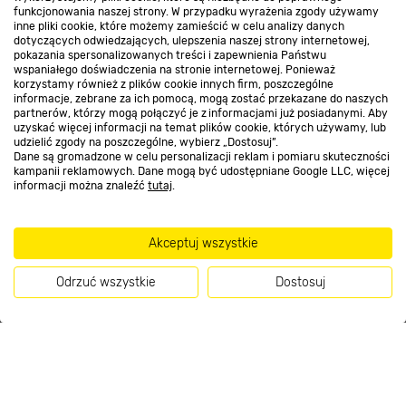
funkcjonowania naszej strony. W przypadku wyrażenia zgody używamy
inne pliki cookie, które możemy zamieścić w celu analizy danych
Kontakt do sklepu
dotyczących odwiedzających, ulepszenia naszej strony internetowej,
pokazania spersonalizowanych treści i zapewnienia Państwu
wspaniałego doświadczenia na stronie internetowej. Ponieważ
korzystamy również z plików cookie innych firm, poszczególne
Strefa biznesu
informacje, zebrane za ich pomocą, mogą zostać przekazane do naszych
partnerów, którzy mogą połączyć je z informacjami już posiadanymi. Aby
uzyskać więcej informacji na temat plików cookie, których używamy, lub
udzielić zgody na poszczególne, wybierz „Dostosuj”.
Dane są gromadzone w celu personalizacji reklam i pomiaru skuteczności
Dołącz do nas
kampanii reklamowych. Dane mogą być udostępniane Google LLC, więcej
informacji można znaleźć
tutaj
.
Akceptuj wszystkie
Metody płatności
Odrzuć wszystkie
Dostosuj
Kup teraz
Informacje handlowe o towarach i ich cenach podane na stronach serwisu:
https://www.bricomarche.pl/
nie stanowią oferty, a są wyłącznie
zaproszeniem do zawarcia umowy w rozumieniu art. 71 Kodeksu cywilnego.