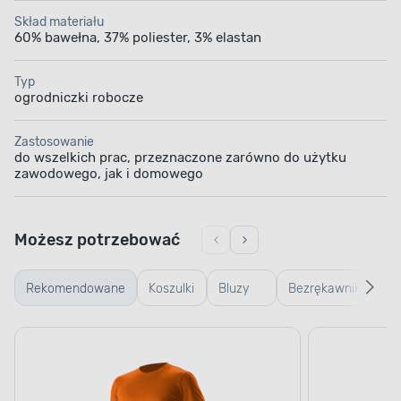
Skład materiału
60% bawełna, 37% poliester, 3% elastan
Typ
ogrodniczki robocze
Zastosowanie
do wszelkich prac, przeznaczone zarówno do użytku
zawodowego, jak i domowego
Możesz potrzebować
Rekomendowane
Koszulki
Bluzy
Bezrękawniki
Ku
robocze
robocze
robocze
ro