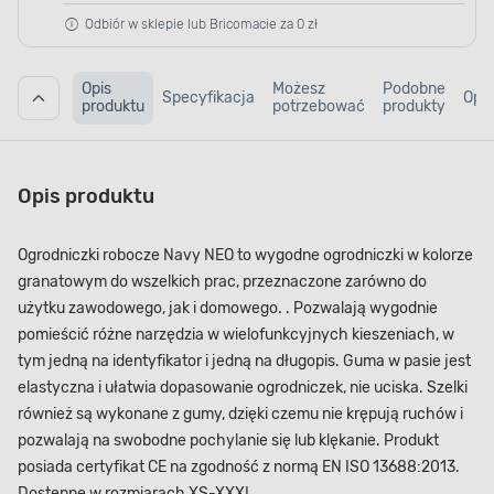
Odbiór w sklepie lub Bricomacie za 0 zł
Opis
Możesz
Podobne
Specyfikacja
Opin
produktu
potrzebować
produkty
Opis produktu
Ogrodniczki robocze Navy NEO to wygodne ogrodniczki w kolorze
granatowym do wszelkich prac, przeznaczone zarówno do
użytku zawodowego, jak i domowego. . Pozwalają wygodnie
pomieścić różne narzędzia w wielofunkcyjnych kieszeniach, w
tym jedną na identyfikator i jedną na długopis. Guma w pasie jest
elastyczna i ułatwia dopasowanie ogrodniczek, nie uciska. Szelki
również są wykonane z gumy, dzięki czemu nie krępują ruchów i
pozwalają na swobodne pochylanie się lub klękanie. Produkt
posiada certyfikat CE na zgodność z normą EN ISO 13688:2013.
Dostępne w rozmiarach XS-XXXL.