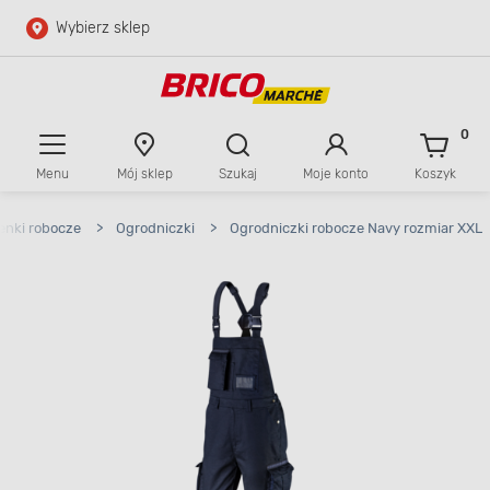
Wybierz sklep
Przejdź do głównej zawartości
Przejdź do wyszukiwarki
0
Menu
Mój sklep
Szukaj
Moje konto
Koszyk
Przejdź do kontaktu
enki robocze
>
Ogrodniczki
>
Ogrodniczki robocze Navy rozmiar XXL