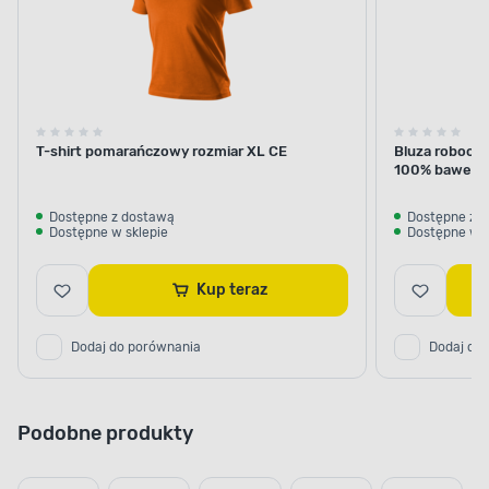
T-shirt pomarańczowy rozmiar XL CE
Bluza robocz
100% bawełna
Dostępne z dostawą
Dostępne z 
Dostępne w sklepie
Dostępne w s
Kup teraz
Dodaj do porównania
Dodaj do
Podobne produkty