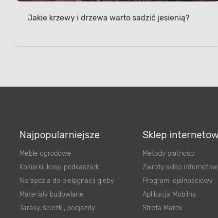
Jakie krzewy i drzewa warto sadzić jesienią?
Najpopularniejsze
Sklep interneto
Meble ogrodowe
Metody płatności
Kosiarki, kosy, podkaszarki
Zwroty sklep internetow
Narzędzia do pielęgnacji gleby
Program lojalnościowy
Materiały budowlane
Aplikacja Mobilna
Tarasy, ścieżki, podjazdy
Strefa Marek