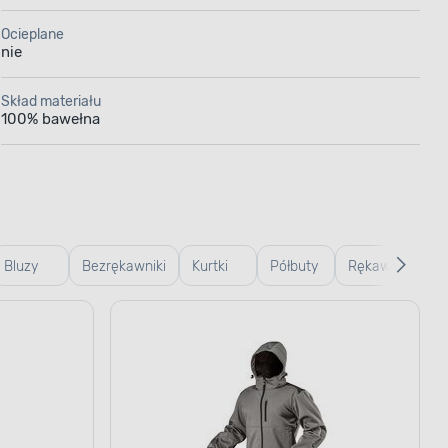
Ocieplane
nie
Skład materiału
100% bawełna
Bluzy
Bezrękawniki
Kurtki
Półbuty
Rękawice
robocze
robocze
robocze
robocze
robocze