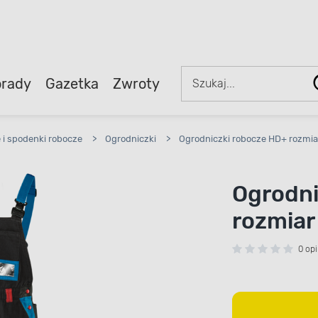
rady
Gazetka
Zwroty
 i spodenki robocze
>
Ogrodniczki
>
Ogrodniczki robocze HD+ rozmia
Ogrodni
rozmiar
0 opi