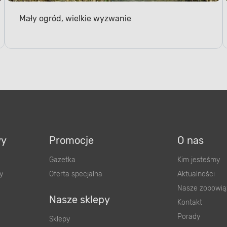
Mały ogród, wielkie wyzwanie
wy
Promocje
O nas
Gazetka
Kim jesteśmy
y
Oferta specjalna
Aktualności
Nasze zobowią
Nasze sklepy
Kontakt
Porady
Sklepy