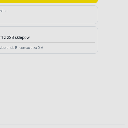
nline
 1 z 228 sklepów
lepie lub Bricomacie za 0 zł