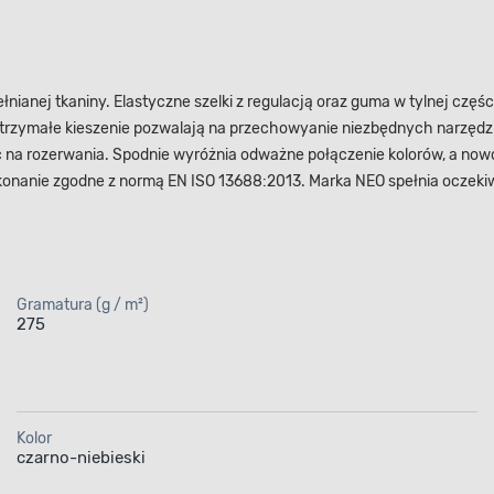
nianej tkaniny. Elastyczne szelki z regulacją oraz guma w tylnej częś
trzymałe kieszenie pozwalają na przechowyanie niezbędnych narzędzi 
na rozerwania. Spodnie wyróżnia odważne połączenie kolorów, a nowo
ykonanie zgodne z normą EN ISO 13688:2013. Marka NEO spełnia oczekiw
Gramatura (g / m²)
275
Kolor
czarno-niebieski