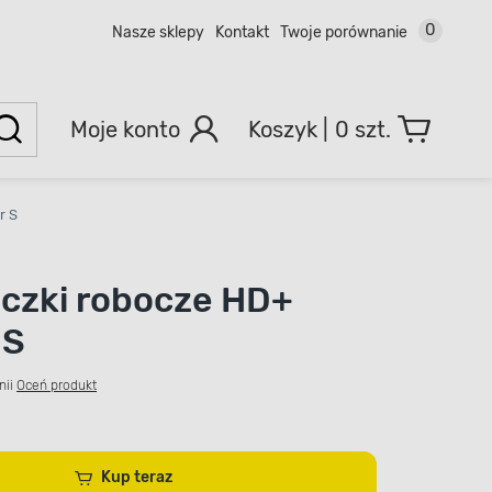
0
Nasze sklepy
Kontakt
Twoje porównanie
Moje konto
0 szt.
r S
czki robocze HD+
 S
nii
Oceń produkt
Kup teraz