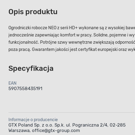
Opis produktu
Ogrodniczki robocze NEO z serii HD+ wykonane są z wysokiej baweł
jednocześnie zapewniając komfort w pracy. Solidne, pojemne i wy
funkcjonalność. Potrójne szwy wewnętrzne zwiększają odporność 
poza pracą. Gwarantem jakości jest certyfikat europejski oraz w
Specyfikacja
EAN
5907558435191
Informacje o producencie
GTX Poland Sp. z o.o. Sp.k. ul. Pograniczna 2/4, 02-285
Warszawa, office@gtx-group.com