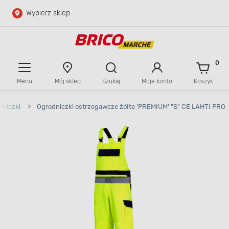
Wybierz sklep
Przejdź do głównej zawartości
Przejdź do wyszukiwarki
0
Menu
Mój sklep
Szukaj
Moje konto
Koszyk
Przejdź do kontaktu
dniczki
>
Ogrodniczki ostrzegawcze żółte 'PREMIUM' "S" CE LAHTI PRO