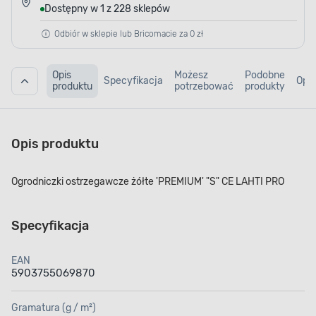
Dostępny w 1 z 228 sklepów
Odbiór w sklepie lub Bricomacie za 0 zł
Opis
Możesz
Podobne
Specyfikacja
Opin
produktu
potrzebować
produkty
Opis produktu
Ogrodniczki ostrzegawcze żółte 'PREMIUM' "S" CE LAHTI PRO
Specyfikacja
EAN
5903755069870
Gramatura (g / m²)