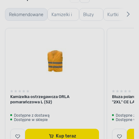
Rekomendowane
Kamizelki i
Bluzy
Kurtki
Pół
koszulki
robocze
robocze
rob
odblaskowe
Kamizelka ostrzegawcza ORLA
Bluza polaro
pomarańczowa L (52)
"2XL" CE LAH
Dostępne z dostawą
Dostępne z 
Dostępne w sklepie
Dostępne w s
Kup teraz