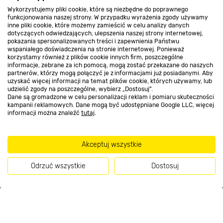
Wykorzystujemy pliki cookie, które są niezbędne do poprawnego
funkcjonowania naszej strony. W przypadku wyrażenia zgody używamy
inne pliki cookie, które możemy zamieścić w celu analizy danych
Nasze sklepy
dotyczących odwiedzających, ulepszenia naszej strony internetowej,
pokazania spersonalizowanych treści i zapewnienia Państwu
wspaniałego doświadczenia na stronie internetowej. Ponieważ
korzystamy również z plików cookie innych firm, poszczególne
O nas
informacje, zebrane za ich pomocą, mogą zostać przekazane do naszych
partnerów, którzy mogą połączyć je z informacjami już posiadanymi. Aby
uzyskać więcej informacji na temat plików cookie, których używamy, lub
udzielić zgody na poszczególne, wybierz „Dostosuj”.
Kontakt do sklepu
Dane są gromadzone w celu personalizacji reklam i pomiaru skuteczności
kampanii reklamowych. Dane mogą być udostępniane Google LLC, więcej
informacji można znaleźć
tutaj
.
Strefa biznesu
Akceptuj wszystkie
Dołącz do nas
Odrzuć wszystkie
Dostosuj
Kup teraz
Metody płatności