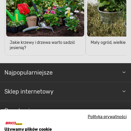
Jakie krzewy i drzewa warto sadzić
Mały ogród, wielkie 
jesienią?
Najpopularniejsze
Sklep internetowy
Regulaminy
Polityka prywatności
Promocje
Używamy plików cookie