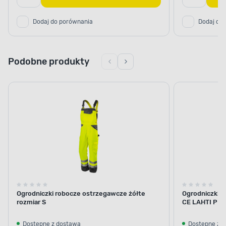
Dodaj do porównania
Dodaj do
Podobne produkty
Ogrodniczki robocze ostrzegawcze żółte
Ogrodniczki o
rozmiar S
CE LAHTI PR
Dostępne z dostawą
Dostępne z 