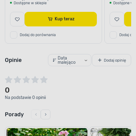
Dostępne w sklepie
Dostępne w s
Kup teraz
Dodaj do porównania
Dodaj do
Data
Opinie
Dodaj opinię
malejąco
0
Na podstawie 0 opinii
Porady