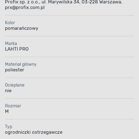
Profix sp. z o.o., ul. Marywilska 34, 03-228 Warszawa,
prx@profix.com.pl
Kolor
pomarańczowy
Marka
LAHTI PRO
Materiał główny
poliester
Ocieplane
nie
Rozmiar
M
Typ
ogrodniczki ostrzegawcze