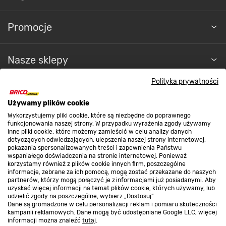
Promocje
Nasze sklepy
Polityka prywatności
O nas
Używamy plików cookie
Wykorzystujemy pliki cookie, które są niezbędne do poprawnego
Kontakt do sklepu
funkcjonowania naszej strony. W przypadku wyrażenia zgody używamy
inne pliki cookie, które możemy zamieścić w celu analizy danych
dotyczących odwiedzających, ulepszenia naszej strony internetowej,
pokazania spersonalizowanych treści i zapewnienia Państwu
Strefa biznesu
wspaniałego doświadczenia na stronie internetowej. Ponieważ
korzystamy również z plików cookie innych firm, poszczególne
informacje, zebrane za ich pomocą, mogą zostać przekazane do naszych
partnerów, którzy mogą połączyć je z informacjami już posiadanymi. Aby
uzyskać więcej informacji na temat plików cookie, których używamy, lub
udzielić zgody na poszczególne, wybierz „Dostosuj”.
Dołącz do nas
Dane są gromadzone w celu personalizacji reklam i pomiaru skuteczności
kampanii reklamowych. Dane mogą być udostępniane Google LLC, więcej
informacji można znaleźć
tutaj
.