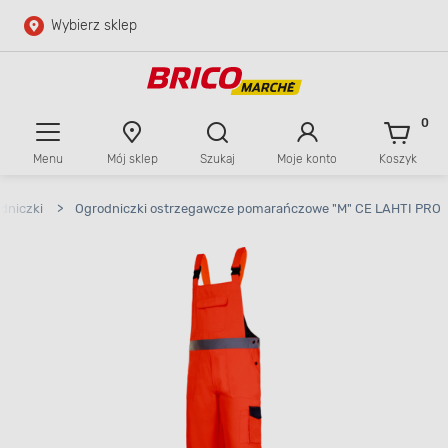
Wybierz sklep
Przejdź do głównej zawartości
Przejdź do wyszukiwarki
0
Menu
Mój sklep
Szukaj
Moje konto
Koszyk
Przejdź do kontaktu
dniczki
>
Ogrodniczki ostrzegawcze pomarańczowe "M" CE LAHTI PRO