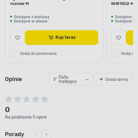
rozmiar M
BH81SO2-M od
pomarańczo
Dostępne z dostawą
Dostępne z 
Dostępne w sklepie
Dostępne w s
Kup teraz
Dodaj do porównania
Dodaj do
Data
Opinie
Dodaj opinię
malejąco
0
Na podstawie 0 opinii
Porady